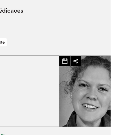
dédicaces
lte