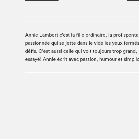
Café La Presse
Espace Côte-des-Neiges
Espace jeunesse présenté par Desjardins
Espace Zines
Annie Lambert c’est la fille ordinaire, la prof spon
La lecture en cadeau
passionnée qui se jette dans le vide les yeux fermés
Le grand jeu de lecture à voix haute du Salon du livre
défis. C’est aussi celle qui voit toujours trop grand
de Montréal
essayé! Annie écrit avec passion, humour et simplic
Lettres québécoises au Salon
Louisiane enracinée et branchée
Mur des illustrateur·rice·s
SLM PRO
Zone Manga