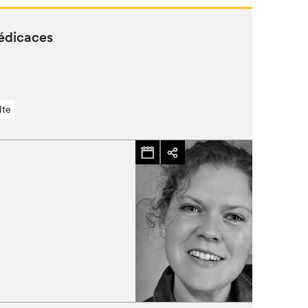
dédicaces
lte