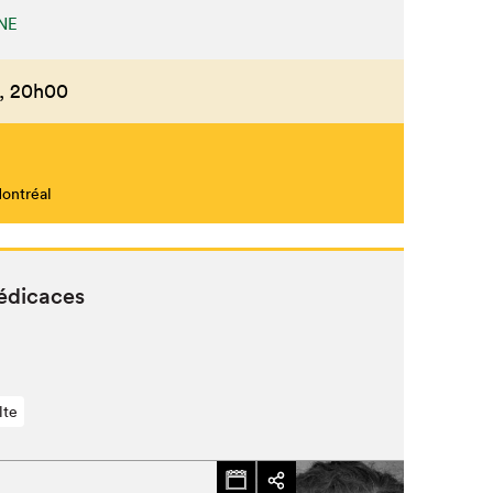
NE
,
20h00
Fermer
Montréal
dédicaces
lte