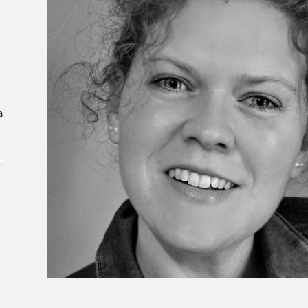
À propos du Salon
Liste des exposant·e·s
Liste des auteur·rice·s
a