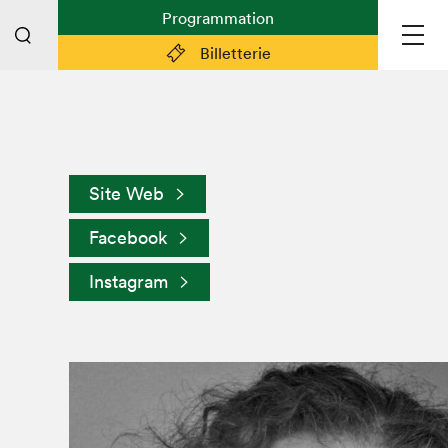
Programmation
Billetterie
Liens pratiques
Plan du Salon
Site Web
Préparer sa visite
Facebook
Partenaires
Espace médias
Instagram
Espace exposant·e·s
Espace enseignant·e·s
Espace participant⋅e⋅s
Espace Salon dans la ville
Espace bénévoles
Devenir bénévole