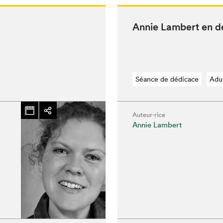
Annie Lam­bert en 
Séance de dédicace
Adu
Auteur·rice
Annie Lambert
chez-vous?