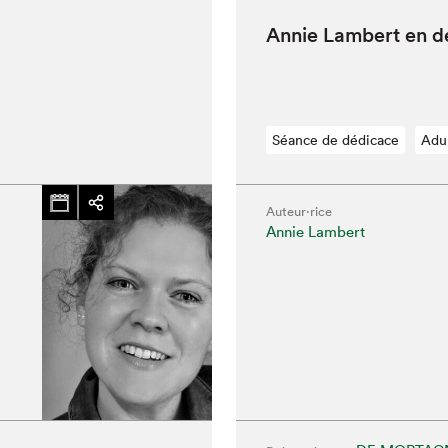
Annie Lam­bert en 
Séance de dédicace
Adu
Auteur·rice
Annie Lambert