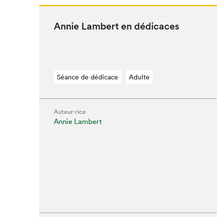
Annie Lam­bert en dédicaces
Séance de dédicace
Adulte
Auteur·rice
Annie Lambert
Que cher