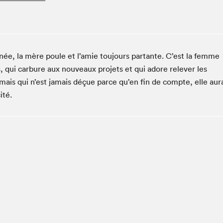
Espace ado | Lis-moi MTL
Espace des tout-petits
Espace Radio-Canada
La cabane à culture
tanée, la mère poule et l’amie toujours partante. C’est la femme
La Maison des libraires
, qui carbure aux nouveaux projets et qui adore relever les
Le Salon dans ta classe
, mais qui n’est jamais déçue parce qu’en fin de compte, elle aur
ité.
Liseur Public
Matinées scolaires Hydro-Québec
Narra
Vitrine du Festival littéraire international Metropolis
bleu au SLM