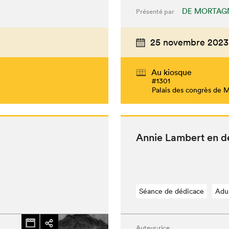
DE MORTAG
Présenté par
25 novembre 2023
Au kiosque
#1301
Palais des congrès de 
Annie Lam­bert en 
Séance de dédicace
Adu
Auteur·rice