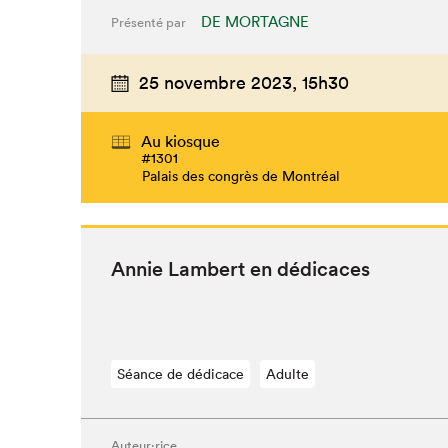
DE MORTAGNE
Présenté par
25 novembre 2023,
15h30
Au kiosque
#1301
Palais des congrès de Montréal
Annie Lam­bert en dédicaces
Séance de dédicace
Adulte
Auteur·rice