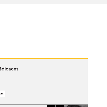
dédicaces
lte