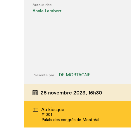
Auteur·rice
Annie Lambert
DE MORTAGNE
Présenté par
26 novembre 2023,
15h30
Au kiosque
#1301
Palais des congrès de Montréal