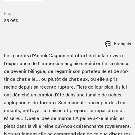
Prix
26.95$
Français
Les par­ents d’Anouk Gagnon ont offert de lui faire vivre
l’expérience de l’immersion anglaise. Voici enfin sa chance
de devenir bilingue, de regar­nir son porte­feuille et de sor­
tir de chez elle… ou plutôt de chez eux, où elle a pris
racine depuis sa récente rup­ture. Fiers de leur plan, ils lui
ont déniché un emploi d’été dans une famille de rich­es
anglo­phones de Toron­to. Son man­dat : s’occuper des trois
enfants, net­toy­er la mai­son et pré­par­er le repas du midi.
Mis­ère… Quelle idée de marde ! À peine a‑t-elle mis les
pieds dans la ville reine qu’Anouk désen­chante royale­ment.
Non seule­ment elle ne com­prend rien de ce que dis­ent ses