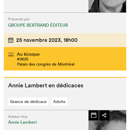
Présenté par
GROUPE BERTRAND ÉDITEUR
25 novembre 2023,
18h00
Au kiosque
#2625
Palais des congrès de Montréal
Annie Lam­bert en dédicaces
Séance de dédicace
Adulte
Auteur·rice
Annie Lambert