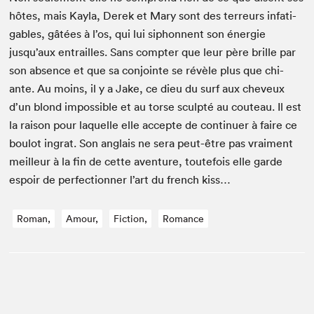
hôtes, mais Kay­la, Derek et Mary sont des ter­reurs infati­
ga­bles, gâtées à l’os, qui lui siphon­nent son énergie
jusqu’aux entrailles. Sans compter que leur père brille par
son absence et que sa con­jointe se révèle plus que chi­
ante. Au moins, il y a Jake, ce dieu du surf aux cheveux
d’un blond impos­si­ble et au torse sculp­té au couteau. Il est
la rai­son pour laque­lle elle accepte de con­tin­uer à faire ce
boulot ingrat. Son anglais ne sera peut-être pas vrai­ment
meilleur à la fin de cette aven­ture, toute­fois elle garde
espoir de per­fec­tion­ner l’art du french kiss…
Roman,
Amour,
Fiction,
Romance