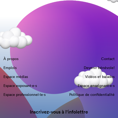
À propos
Contact
Emplois
Devenir bénévole!
Espace médias
Vidéos et balados
Espace exposant·e⋅s
Espace enseignant·e⋅s
Espace professionnel·le⋅s
Politique de confidentialité
Inscrivez-vous à l'infolettre