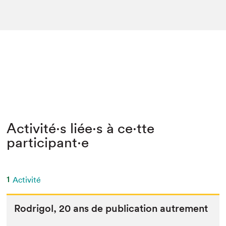
Activité⋅s liée⋅s à ce⋅tte
participant⋅e
1
Activité
Rodrigol,
20
ans de pub­li­ca­tion autrement