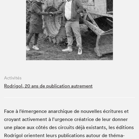
Espace médias
Activités
Rodrigol, 20 ans de publication autrement
Face à l’émergence anar­chique de nou­velles écri­t­ures et
croy­ant active­ment à l’urgence créa­trice de leur don­ner
une place aux côtés des cir­cuits déjà exis­tants, les édi­tions
Rodrigol ori­en­tent leurs pub­li­ca­tions autour de thé­ma­