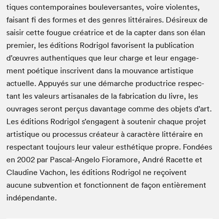
tiques con­tem­po­raines boulever­santes, voire vio­lentes,
faisant fi des formes et des gen­res lit­téraires. Désireux de
saisir cette fougue créa­trice et de la capter dans son élan
pre­mier, les édi­tions Rodrigol favorisent la pub­li­ca­tion
d’œuvres authen­tiques que leur charge et leur engage­
ment poé­tique inscrivent dans la mou­vance artis­tique
actuelle. Appuyés sur une démarche pro­duc­trice respec­
tant les valeurs arti­sanales de la fab­ri­ca­tion du livre, les
ouvrages seront perçus davan­tage comme des objets d’art.
Les édi­tions Rodrigol s’engagent à soutenir chaque pro­jet
artis­tique ou proces­sus créa­teur à car­ac­tère lit­téraire en
respec­tant tou­jours leur valeur esthé­tique pro­pre. Fondées
en
2002
par Pas­cal-Ange­lo Fio­ramore, André Racette et
Clau­dine Vachon, les édi­tions Rodrigol ne reçoivent
aucune sub­ven­tion et fonc­tion­nent de façon entière­ment
indépendante.