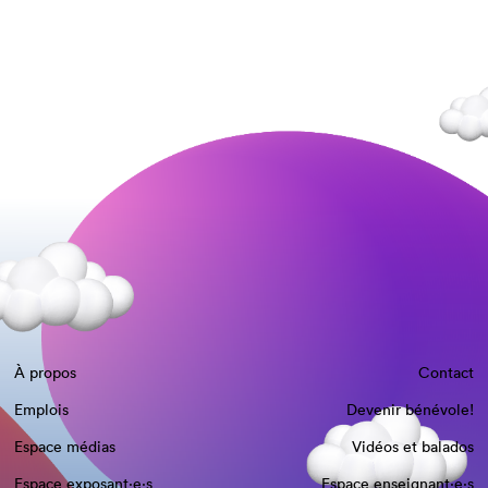
À propos
Contact
Emplois
Devenir bénévole!
Espace médias
Vidéos et balados
Espace exposant·e⋅s
Espace enseignant·e⋅s