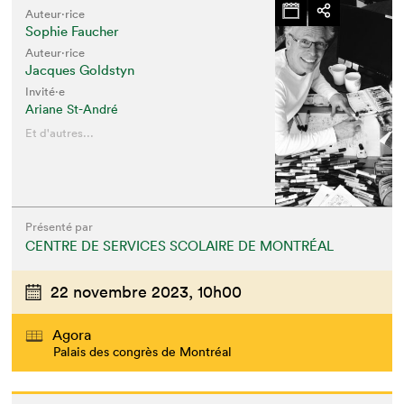
Auteur·rice
Sophie Faucher
Auteur·rice
Jacques Goldstyn
Invité⋅e
Ariane St-André
Et d'autres...
Présenté par
CENTRE DE SERVICES SCOLAIRE DE MONTRÉAL
22 novembre 2023,
10h00
Agora
Palais des congrès de Montréal