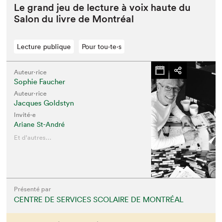
Le grand jeu de lec­ture à voix haute du
Salon du livre de Montréal
Lecture publique
Pour tou⋅te⋅s
Auteur·rice
Sophie Faucher
Auteur·rice
Jacques Goldstyn
Invité⋅e
Ariane St-André
Et d'autres...
Présenté par
CENTRE DE SERVICES SCOLAIRE DE MONTRÉAL