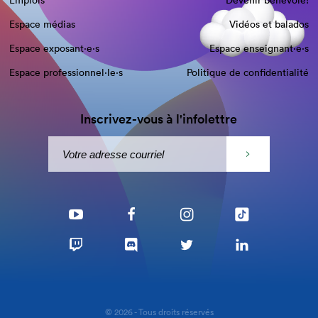
Emplois
Devenir bénévole!
Espace médias
Vidéos et balados
Espace exposant·e⋅s
Espace enseignant·e⋅s
Espace professionnel·le⋅s
Politique de confidentialité
Inscrivez-vous à l'infolettre
© 2026 - Tous droits réservés