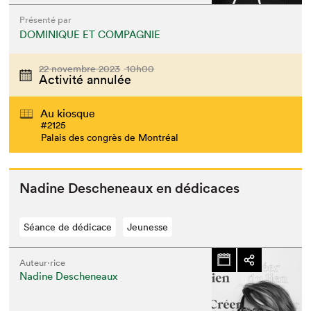
Présenté par
DOMINIQUE ET COMPAGNIE
22 novembre 2023
10h00
Activité annulée
Au kiosque
#2125
Palais des congrès de Montréal
Nadine Desch­e­neaux en dédicaces
Séance de dédicace
Jeunesse
Auteur·rice
Nadine Descheneaux