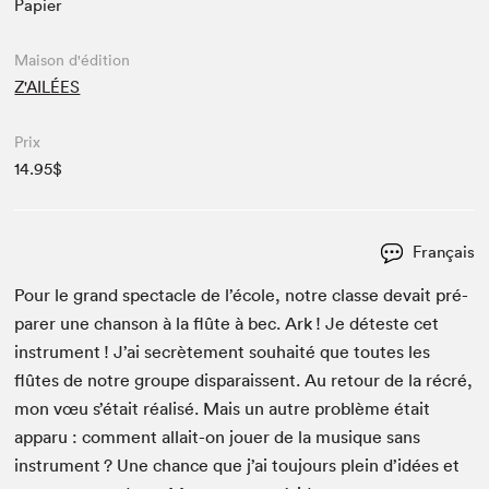
Papier
Maison d'édition
Z'AILÉES
Prix
14.95$
Français
Pour le grand spec­ta­cle de l’école, notre classe devait pré­
par­er une chan­son à la flûte à bec. Ark ! Je déteste cet
instru­ment ! J’ai secrète­ment souhaité que toutes les
flûtes de notre groupe dis­parais­sent. Au retour de la récré,
mon vœu s’était réal­isé. Mais un autre prob­lème était
apparu : com­ment allait-on jouer de la musique sans
instru­ment ? Une chance que j’ai tou­jours plein d’idées et