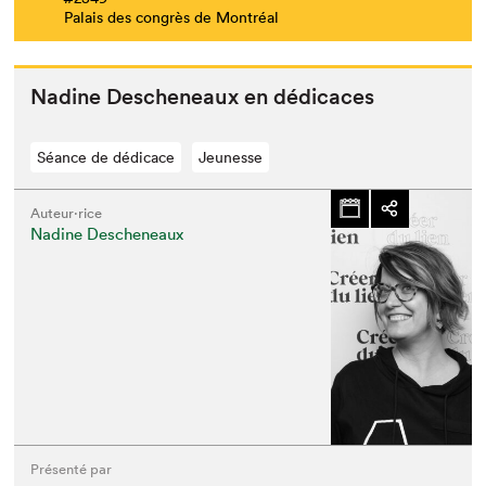
Palais des congrès de Montréal
Nadine Desch­e­neaux en dédicaces
Séance de dédicace
Jeunesse
Auteur·rice
Nadine Descheneaux
Présenté par