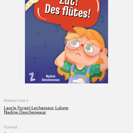
Espace médias
Auteur·rice·s
Laurie Forest-Lechasseur Lulune
Nadine Descheneaux
Format