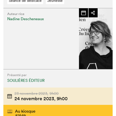
Séance de dédicace
Jeunesse
Auteur·rice
Nadine Descheneaux
Présenté par
SOULIÈRES ÉDITEUR
23 novembre 2023,
9h00
24 novembre 2023,
9h00
Au kiosque
#2549