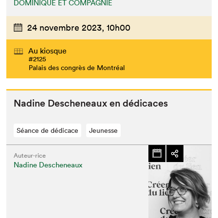
DOMINIQUE ET COMPAGNIE
24 novembre 2023,
10h00
Au kiosque
#2125
Palais des congrès de Montréal
Nadine Desch­e­neaux en dédicaces
Séance de dédicace
Jeunesse
Auteur·rice
Nadine Descheneaux