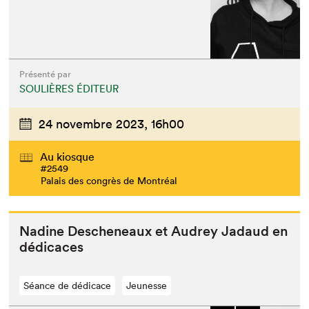
Présenté par
SOULIÈRES ÉDITEUR
24 novembre 2023,
16h00
Au kiosque
#2549
Palais des congrès de Montréal
Nadine Desch­e­neaux et Audrey Jadaud en
dédicaces
Séance de dédicace
Jeunesse