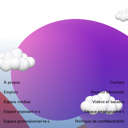
À propos
Contact
Emplois
Devenir bénévole!
Espace médias
Vidéos et balados
Espace exposant·e⋅s
Espace enseignant·e⋅s
Espace professionnel·le⋅s
Politique de confidentialité