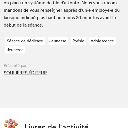
en place un sys­tème de file d’at­tente. Nous vous recom­
man­dons de vous ren­seign­er auprès d’un·e employé·e du
kiosque indiqué plus haut au moins
20
min­utes avant le
début de la séance.
Séance de dédicace
Jeunesse
Poésie
Adolescence
Jeunesse
Présenté par
SOULIÈRES ÉDITEUR
Livres de l'activité