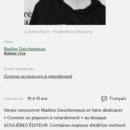
Crédits Photo - Productions Rhizome
Avec
Nadine Descheneaux,
Auteur·rice
Livres présentés
Comme un popcorn à retardement
Jeunesse
10 à 13 ans
Français
Venez ren­con­tr­er Nadine Desch­e­neaux et faire dédi­cac­er
« Comme un pop­corn à retarde­ment » au kiosque
SOULIÈRES
ÉDI­TEUR
. Cer­taines maisons d’édi­tion met­tent