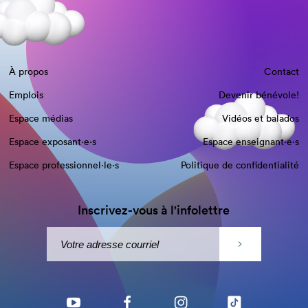
À propos
Contact
Emplois
Devenir bénévole!
Espace médias
Vidéos et balados
Espace exposant·e⋅s
Espace enseignant·e⋅s
Espace professionnel·le⋅s
Politique de confidentialité
Inscrivez-vous à l'infolettre