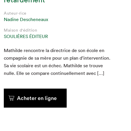
Auteur·rice
Nadine Descheneaux
Maison d'édition
SOULIÈRES ÉDITEUR
Mathilde ren­con­tre la direc­trice de son école en
com­pag­nie de sa mère pour un plan d’in­ter­ven­tion.
Sa vie sco­laire est un échec. Mathilde se trou­ve
nulle. Elle se com­pare con­tin­uelle­ment avec […]
Acheter en ligne