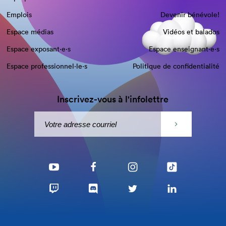
Emplois
Devenir bénévole!
Espace médias
Vidéos et balados
Espace exposant·e⋅s
Espace enseignant·e⋅s
Espace professionnel·le⋅s
Politique de confidentialité
Inscrivez-vous à l'infolettre