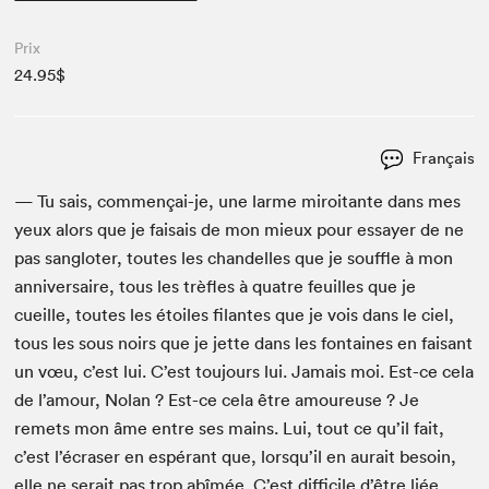
Prix
24.95$
Français
— Tu sais, com­mençai-je, une larme miroi­tante dans mes
yeux alors que je fai­sais de mon mieux pour essay­er de ne
pas san­glot­er, toutes les chan­delles que je souf­fle à mon
anniver­saire, tous les trèfles à qua­tre feuilles que je
cueille, toutes les étoiles filantes que je vois dans le ciel,
tous les sous noirs que je jette dans les fontaines en faisant
un vœu, c’est lui. C’est tou­jours lui. Jamais moi. Est-ce cela
de l’amour, Nolan ? Est-ce cela être amoureuse ? Je
remets mon âme entre ses mains. Lui, tout ce qu’il fait,
c’est l’écraser en espérant que, lorsqu’il en aurait besoin,
elle ne serait pas trop abîmée. C’est dif­fi­cile d’être liée