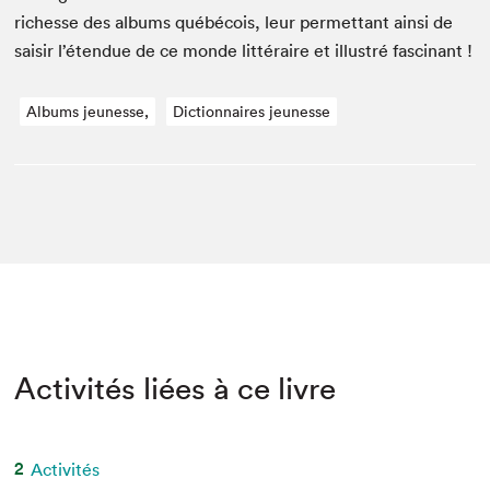
richesse des albums québé­cois, leur per­me­t­tant ain­si de
saisir l’étendue de ce monde lit­téraire et illus­tré fascinant !
Albums jeunesse,
Dictionnaires jeunesse
Activités liées à ce livre
2
Activités