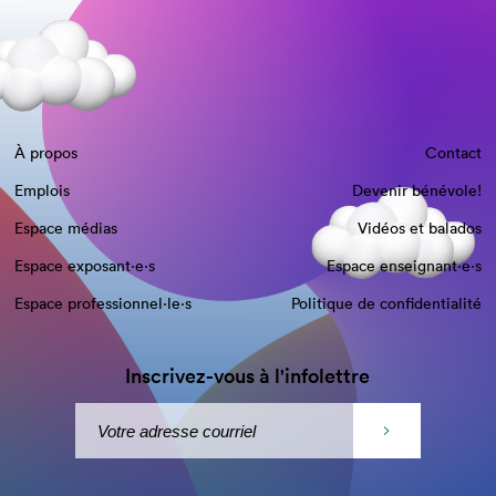
À propos
Contact
Emplois
Devenir bénévole!
Espace médias
Vidéos et balados
Espace exposant·e⋅s
Espace enseignant·e⋅s
Espace professionnel·le⋅s
Politique de confidentialité
Inscrivez-vous à l'infolettre