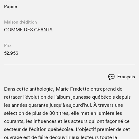
Papier
Maison d'édition
COMME DES GÉANTS
Prix
52.95$
Français
Dans cette antholo­gie, Marie Fradette entre­prend de
retrac­er l’évolution de l’album jeunesse québé­cois depuis
les années quar­ante jusqu’à aujourd’hui. À tra­vers une
sélec­tion de plus de
80
titres, elle met en lumière les
courants, les influ­ences et les acteurs qui ont façon­né ce
secteur de l’édition québé­coise. L’objectif pre­mier de cet
ouvrage est de faire décou­vrir aux lecteurs toute la