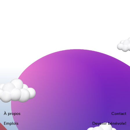
À propos
Contact
Emplois
Devenir bénévole!