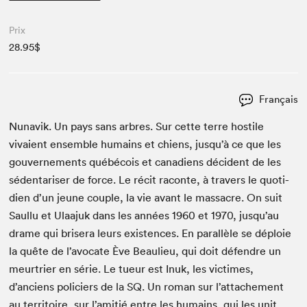
Prix
28.95$
Français
Nunavik. Un pays sans arbres. Sur cette terre hos­tile
vivaient ensem­ble humains et chiens, jusqu’à ce que les
gou­verne­ments québé­cois et cana­di­ens déci­dent de les
séden­taris­er de force. Le réc­it racon­te, à tra­vers le quo­ti­
di­en d’un jeune cou­ple, la vie avant le mas­sacre. On suit
Saullu et Ulaa­juk dans les années
1960
et
1970
, jusqu’au
drame qui bris­era leurs exis­tences. En par­al­lèle se déploie
la quête de l’avocate Ève Beaulieu, qui doit défendre un
meur­tri­er en série. Le tueur est Inuk, les vic­times,
d’anciens policiers de la
SQ
. Un roman sur l’attachement
au ter­ri­toire, sur l’amitié entre les humains, qui les unit