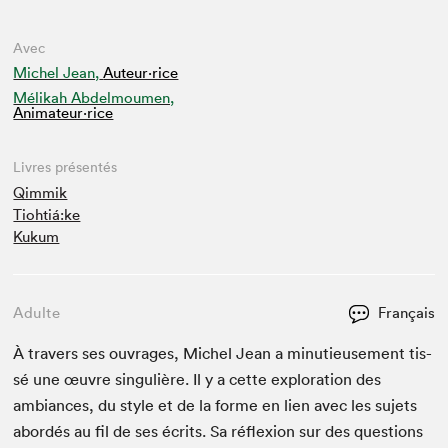
Avec
Michel Jean,
Auteur·rice
Mélikah Abdelmoumen,
Animateur⋅rice
Livres présentés
Qimmik
Tiohtiá:ke
Kukum
Adulte
Français
À tra­vers ses ouvrages, Michel Jean a minu­tieuse­ment tis­
sé une œuvre sin­gulière. Il y a cette explo­ration des
ambiances, du style et de la forme en lien avec les sujets
abor­dés au fil de ses écrits. Sa réflex­ion sur des ques­tions