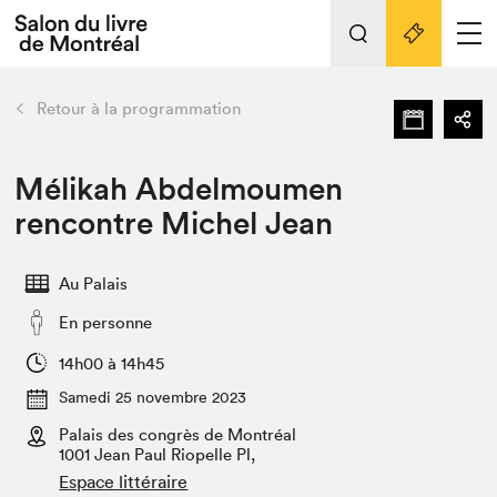
L'événement
Nos activités
retour
Retour à la programmation
Préparer sa visite au Salon
Liens pratiques
Mélikah Abdelmoumen
rencontre Michel Jean
Préparer sa visite
Actualités
Au Palais
Salon au Palais
En personne
SLM PRO
Salon dans la ville et en ligne
14h00 à 14h45
Samedi 25 novembre 2023
Projets partenaires
Espace exposant⋅e⋅s
Palais des congrès de Montréal
1001 Jean Paul Riopelle Pl,
Espace enseignant·e·s
Espace littéraire