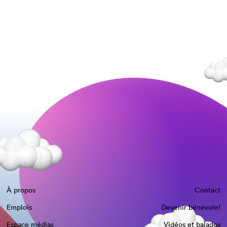
À propos
Contact
Emplois
Devenir bénévole!
Espace médias
Vidéos et balados