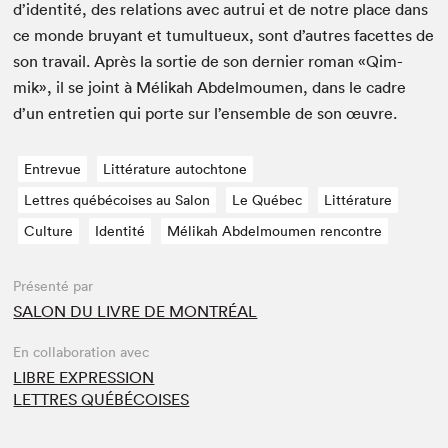
d’i­den­tité, des rela­tions avec autrui et de notre place dans
ce monde bruyant et tumultueux, sont d’autres facettes de
son tra­vail. Après la sor­tie de son dernier roman «Qim­
mik», il se joint à Mélikah Abdel­moumen, dans le cadre
d’un entre­tien qui porte sur l’ensemble de son œuvre.
Entrevue
Littérature autochtone
Lettres québécoises au Salon
Le Québec
Littérature
Culture
Identité
Mélikah Abdelmoumen rencontre
Présenté par
SALON DU LIVRE DE MONTRÉAL
En collaboration avec
LIBRE EXPRESSION
LETTRES QUÉBÉCOISES