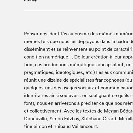
Café La Presse
Espace Côte-des-Neiges
Espace jeunesse présenté par Desjardins
Espace Zines
Penser nos iden­tités au prisme des mèmes numérique
La lecture en cadeau
mèmes tels que nous les déployons dans le cadre de
Le grand jeu de lecture à voix haute du Salon du livre
disséminent et se réinventent au point de caractér
de Montréal
con­di­tion numérique ». De leur création à leur appre
Lettres québécoises au Salon
tion, ces pro­duc­tions mémétiques encap­su­lent, en
Louisiane enracinée et branchée
prag­ma­tiques, idéologiques, etc.) liés aux com­mu­ni
Mur des illustrateur·rice·s
réunit une dizaine de spécialistes fran­coph­o­nes (du 
SLM PRO
quelques-uns des usages soci­aux et com­mu­ni­ca­tio
iden­ti­taires ain­si soulevés : en soulig­nant ce qu’ils
Zone Manga
font), nous en arriverons à préciser ce que nos mème
et col­lec­tive­ment. Avec les textes de Megan Béda
Deneuville, Simon Fitzbay, Stéphane Girard, Mireille 
tine Simon et Thibaud Vaillancourt.