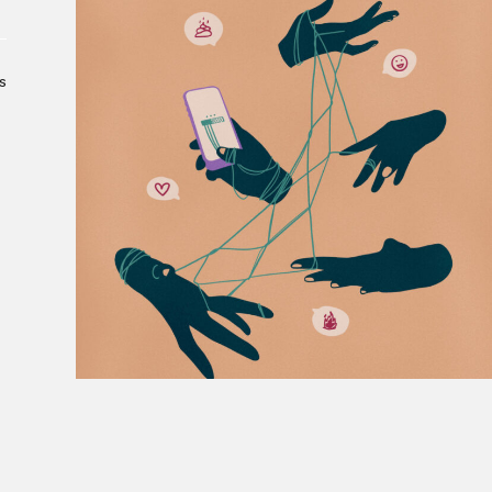
À propos du Salon
Liste des exposant·e·s
Liste des auteur·rice·s
s