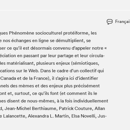
Espace ado | Lis-moi MTL
Espace des tout-petits
Espace Radio-Canada
Françai
La cabane à culture
s Phénomène socio­cul­turel protéiforme, les
La Maison des libraires
 nos échanges en ligne se démultiplient, se
Le Salon dans ta classe
iser ce qu’il est désormais con­venu d’appeler notre «
́ciation en pas­sant par leur partage et leur cir­cu­la­
Liseur Public
 les matérialisant, plusieurs enjeux (sémiotiques,
Matinées scolaires Hydro-Québec
­ca­tions sur le Web. Dans le cadre d’un col­lec­tif qui
Narra
Cana­da et de la France), il s’agira ici d’identifier
Vitrine du Festival littéraire international Metropolis
n­nels des mèmes et des enjeux plus précisément
bleu au SLM
 sont et, surtout, ce qu’ils font (et com­ment ils le
s dis­ent de nous-mêmes, à la fois indi­vidu­elle­ment
rd, Jean-Michel Berthi­aume, Patrick Cou­ture, Allan
Lalancette, Alexan­dra L. Mar­tin, Elsa Nov­el­li, Jus­