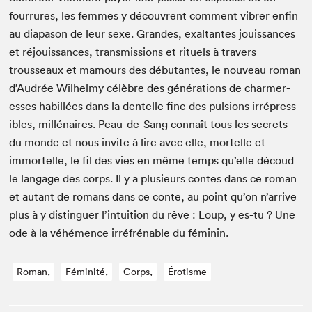
four­rures, les femmes y décou­vrent com­ment vibr­er enfin
au dia­pa­son de leur sexe. Grandes, exal­tantes jouis­sances
et réjouis­sances, trans­mis­sions et rit­uels à tra­vers
trousseaux et mamours des débu­tantes, le nou­veau roman
d’Audrée Wil­helmy célèbre des généra­tions de charmer­
ess­es habil­lées dans la den­telle fine des pul­sions irré­press­
ibles, mil­lé­naires. Peau-de-Sang con­naît tous les secrets
du monde et nous invite à lire avec elle, mortelle et
immortelle, le fil des vies en même temps qu’elle découd
le lan­gage des corps. Il y a plusieurs con­tes dans ce roman
et autant de romans dans ce con­te, au point qu’on n’arrive
plus à y dis­tinguer l’intuition du rêve : Loup, y es-tu ? Une
ode à la véhé­mence irréfrén­able du féminin.
Roman,
Féminité,
Corps,
Érotisme