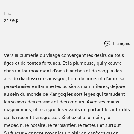
Prix
24.95$
Français
Vers la plumerie du vil­lage con­ver­gent les désirs de tous
âges et de toutes for­tunes. Et la plumeuse, qui y œuvre
dans un tournoiement d’oies blanch­es et de sang, a des
airs de dia­b­lesse ensauvagée, libre de corps et d’âme: sa
peau-brasi­er enflamme les pul­sions mam­mifères, déjoue
au sein du monde de Kan­goq les sor­tilèges qui tarau­dent
les saisons des chas­s­es et des amours. Avec ses mains
magi­ci­ennes, elle soigne les vivants en por­tant les inter­dits
qu’ils n’osent trans­gress­er. Si chez elle le maire, le
médecin, le notaire, le ferblantier, le fac­teur et surtout
Sul­fureur vien­nent pay­er leur plaisir en espèces ou en