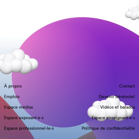
À propos
Contact
Emplois
Devenir bénévole!
Espace médias
Vidéos et balados
Espace exposant·e⋅s
Espace enseignant·e⋅s
Espace professionnel·le⋅s
Politique de confidentialité