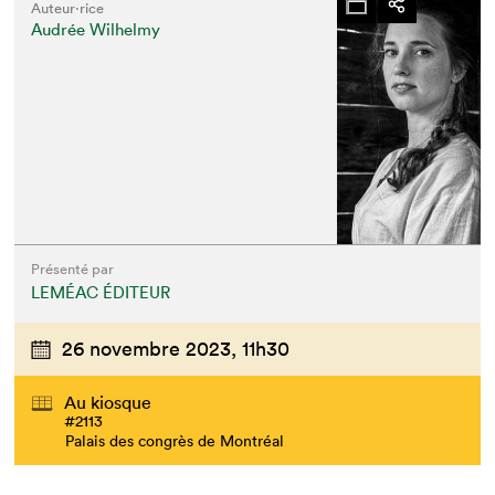
Auteur·rice
Audrée Wilhelmy
Que cherchez-vous?
Présenté par
LEMÉAC ÉDITEUR
26 novembre 2023,
11h30
Au kiosque
#2113
Palais des congrès de Montréal