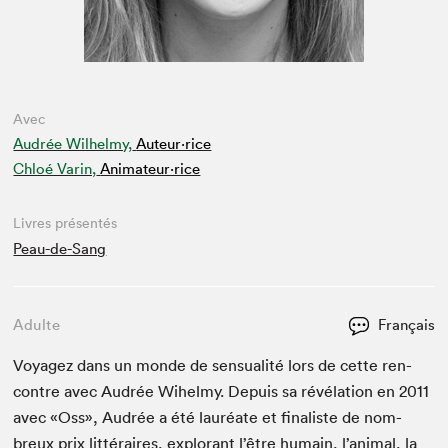
Avec
Audrée Wilhelmy,
Auteur·rice
Chloé Varin,
Animateur⋅rice
Livres présentés
Peau-de-Sang
Adulte
Français
Voy­agez dans un monde de sen­su­al­ité lors de cette ren­
con­tre avec Audrée Wihelmy. Depuis sa révéla­tion en
2011
avec «Oss», Audrée a été lau­réate et final­iste de nom­
breux prix lit­téraires, explo­rant l’être humain, l’an­i­mal, la