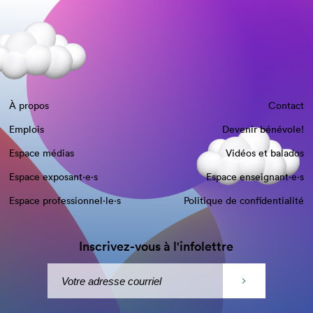
À propos
Contact
Emplois
Devenir bénévole!
Espace médias
Vidéos et balados
Espace exposant·e⋅s
Espace enseignant·e⋅s
Espace professionnel·le⋅s
Politique de confidentialité
Inscrivez-vous à l'infolettre