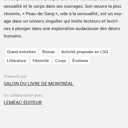
sex­u­al­ité et le corps dans ses ouvrages. Son œuvre la plus
récente, « Peau-de-Sang », ode à la sen­su­al­ité, est un voy­
age dans un univers sin­guli­er qui invite lecteurs et lec­tri­
ces à plonger dans une explo­ration auda­cieuse des désirs
humains.
Grand entretien
Roman
Activité proposée en LSQ
Littérature
Féminité
Corps
Érotisme
Présenté par
SALON DU LIVRE DE MONTRÉAL
En collaboration avec
LEMÉAC ÉDITEUR