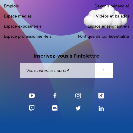
Emplois
Devenir bénévole!
Espace médias
Vidéos et balados
Espace exposant·e⋅s
Espace enseignant·e⋅s
Espace professionnel·le⋅s
Politique de confidentialité
Inscrivez-vous à l'infolettre