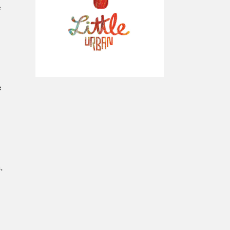
e
À propos du Salon
Liste des exposant·e·s
Liste des auteur·rice·s
e
.