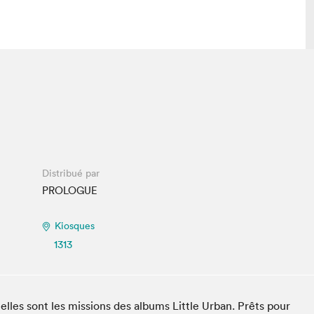
lais
Salon dans la ville et en ligne
tion
Programmation dans la ville
colaires Hydro-Québec
Programmation en ligne
Vidéos et balados
Distribué par
xposant·e·s
PROLOGUE
teur·rice·s
Kiosques
1313
telles sont les missions des albums Little Urban. Prêts pour