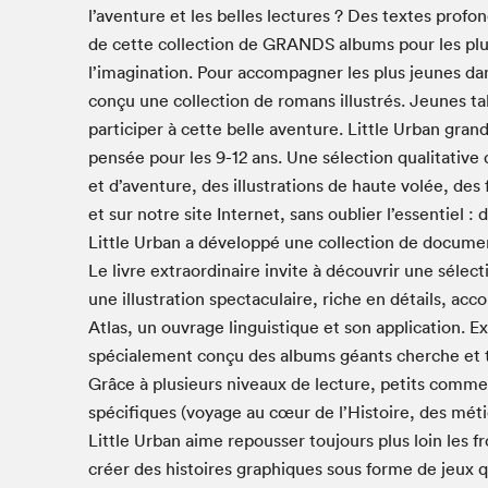
Café La Presse
l’aventure et les belles lectures ? Des textes profon
de cette collection de GRANDS albums pour les plus 
Espace Côte-des-Neiges
l’imagination. Pour accompagner les plus jeunes da
Espace jeunesse présenté par Desjardins
conçu une collection de romans illustrés. Jeunes ta
Espace Zines
participer à cette belle aventure. Little Urban gra
La lecture en cadeau
pensée pour les 9-12 ans. Une sélection qualitativ
Le grand jeu de lecture à voix haute du Salon du livre
de Montréal
et d’aventure, des illustrations de haute volée, des
et sur notre site Internet, sans oublier l’essentiel :
Lettres québécoises au Salon
Little Urban a développé une collection de documen
Louisiane enracinée et branchée
Le livre extraordinaire invite à découvrir une séle
Mur des illustrateur·rice·s
une illustration spectaculaire, riche en détails, a
SLM PRO
Atlas, un ouvrage linguistique et son application. E
Zone Manga
spécialement conçu des albums géants cherche et tro
Grâce à plusieurs niveaux de lecture, petits comme
spécifiques (voyage au cœur de l’Histoire, des mét
Little Urban aime repousser toujours plus loin les f
créer des histoires graphiques sous forme de jeux q