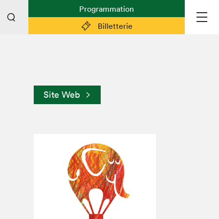
Programmation
Billetterie
Liens pratiques
Plan du Salon
Site Web
Préparer sa visite
Partenaires
Espace médias
Espace exposant·e·s
Espace enseignant·e·s
Espace participant⋅e⋅s
Espace Salon dans la ville
Espace bénévoles
Devenir bénévole