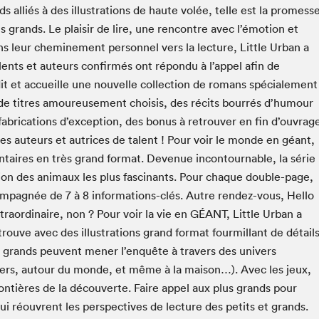
Espace ado | Lis-moi MTL
ds alliés à des illustrations de haute volée, telle est la promess
grands. Le plaisir de lire, une rencontre avec l’émotion et
Espace des tout-petits
ns leur cheminement personnel vers la lecture, Little Urban a
Espace Radio-Canada
lents et auteurs confirmés ont répondu à l’appel afin de
La cabane à culture
ndit et accueille une nouvelle collection de romans spécialement
La Maison des libraires
e de titres amoureusement choisis, des récits bourrés d’humour
Le Salon dans ta classe
 fabrications d’exception, des bonus à retrouver en fin d’ouvrag
 des auteurs et autrices de talent ! Pour voir le monde en géant,
Liseur Public
taires en très grand format. Devenue incontournable, la série
Matinées scolaires Hydro-Québec
ction des animaux les plus fascinants. Pour chaque double-page,
Narra
ccompagnée de 7 à 8 informations-clés. Autre rendez-vous, Hello
Vitrine du Festival littéraire international Metropolis
bleu au SLM
xtraordinaire, non ? Pour voir la vie en GÉANT, Little Urban a
uve avec des illustrations grand format fourmillant de détails
 grands peuvent mener l’enquête à travers des univers
iers, autour du monde, et même à la maison…). Avec les jeux,
rontières de la découverte. Faire appel aux plus grands pour
ui réouvrent les perspectives de lecture des petits et grands.