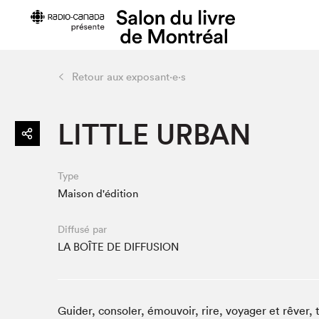
Retour aux exposant·e·s
Préparer sa visite
Salon au Pa
LITTLE URBAN
Horaires et tarifs
Programma
Plan du Salon
Matinées s
Se rendre au Salon
SLM PRO
Type
Accessibilité
Liste des e
Maison d'édition
Restauration
Liste des au
Diffusé par
Code de conduite
LA BOÎTE DE DIFFUSION
Projets partenaires
Guider, consoler, émouvoir, rire, voyager et rêver, 