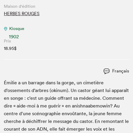
Maison d'édition
HERBES ROUGES
Kiosque
1902
Prix
18.95$
Français
Émi­lie a un bar­rage dans la gorge, un cimetière
d’ossements d’arbres (okinum). Un cas­tor géant lui appa­raît
en songe : c’est un guide offrant sa médecine. Com­ment
dire « aide-moi à me guérir » en anish­naabe­mowin? Au
cen­tre d’une scéno­gra­phie envoû­tante, la jeune femme
cherche à déchiffr­er le mes­sage du cas­tor. En remon­tant le
courant de son
ADN
, elle fait émerg­er les voix et les