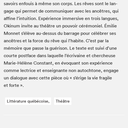
savoirs enfouis à même son corps. Les rêves sont le lan­
gage qui per­met de com­mu­ni­quer avec les ancêtres, qui
affine l’intuition. Expéri­ence immer­sive en trois langues,
Okinum invite au théâtre un pou­voir céré­moniel. Émi­lie
Mon­net s’élève au-dessus du bar­rage pour célébr­er ses
ancêtres et la force du rêve qui l’habite. C’est par la
mémoire que passe la guéri­son. Le texte est suivi d’une
courte post­face dans laque­lle l’écrivaine et chercheuse
Marie-Hélène Con­stant, en évo­quant son expéri­ence
comme lec­trice et enseignante non autochtone, engage
un dia­logue avec cette pièce où « s’érige la vie frag­ile
et forte ».
Littérature québécoise,
Théâtre