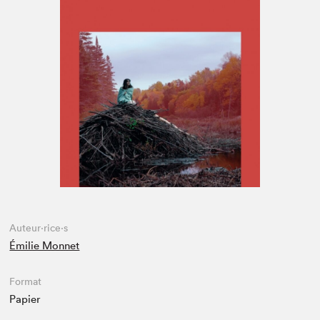
Espace médias
Auteur·rice·s
Émilie Monnet
Format
Papier