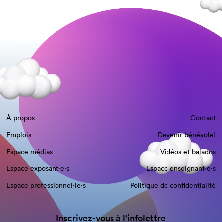
À propos
Contact
Emplois
Devenir bénévole!
Espace médias
Vidéos et balados
Espace exposant·e⋅s
Espace enseignant·e⋅s
Espace professionnel·le⋅s
Politique de confidentialité
Inscrivez-vous à l'infolettre