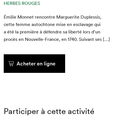
HERBES ROUGES
Émi­lie Mon­net ren­con­tre Mar­guerite Dup­lessis,
cette femme autochtone mise en esclavage qui
a été la pre­mière à défendre sa lib­erté lors d’un
procès en Nou­velle-France, en
1740
. Suiv­ant ses […]
Acheter en ligne
Participer à cette activité