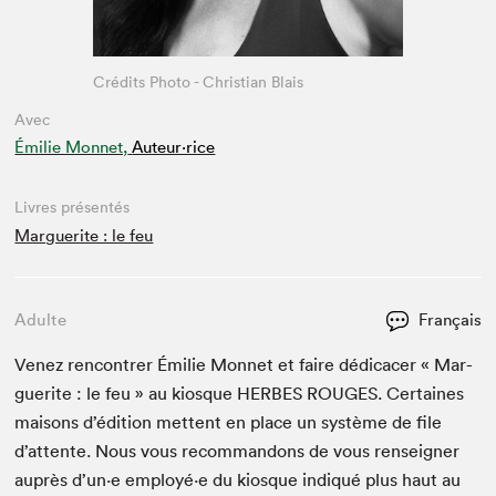
Crédits Photo - Christian Blais
Avec
Émilie Monnet,
Auteur·rice
Livres présentés
Marguerite : le feu
Adulte
Français
Venez ren­con­tr­er Émi­lie Mon­net et faire dédi­cac­er « Mar­
guerite : le feu » au kiosque
HERBES
ROUGES
. Cer­taines
maisons d’édi­tion met­tent en place un sys­tème de file
d’at­tente. Nous vous recom­man­dons de vous ren­seign­er
auprès d’un·e employé·e du kiosque indiqué plus haut au