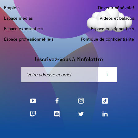
Emplois
Devenir bénévole!
Espace médias
Vidéos et balados
Espace exposant·e⋅s
Espace enseignant·e⋅s
Espace professionnel·le⋅s
Politique de confidentialité
Inscrivez-vous à l'infolettre