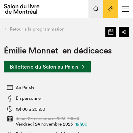
L'événement
Nos activités
retour
Retour à la programmation
Préparer sa visite au Salon
Liens pratiques
Émilie Monnet en dédicaces
Préparer sa visite
Billetterie du Salon au Palais
Actualités
Salon au Palais
Au Palais
SLM PRO
Salon dans la ville et en ligne
En personne
Projets partenaires
19h00 à 20h00
Espace exposant⋅e⋅s
Jeudi 23 novembre 2023
18h30
Espace enseignant·e·s
Vendredi 24 novembre 2023
19h00