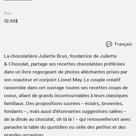
Prix
32.95$
Français
La choco­latière Juli­ette Brun, fon­da­trice de Juli­ette
&
Choco­lat, partage ses recettes choco­latées préférées
dans un livre regorgeant de pho­tos alléchantes pris­es par
son coau­teur et con­joint Lionel May. Le cou­ple créatif
rassem­ble dans cet ouvrage toutes ses recettes coups de
coeur, allant de grands incon­tourn­ables à leurs clas­siques
famil­i­aux. Des propo­si­tions sucrées – éclairs, brown­ies,
fon­dants –, mais aus­si d’étonnantes sug­ges­tions salées –
de la dinde au choco­lat, oh là là ! – qui renou­velleront avec
panache la table du quo­ti­di­en ou celle des petites et des
grandes occasions.