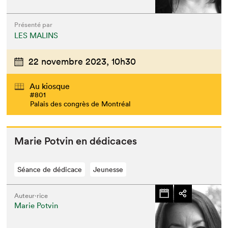
Présenté par
LES MALINS
22 novembre 2023,
10h30
Au kiosque
#801
Palais des congrès de Montréal
Marie Potvin en dédicaces
Séance de dédicace
Jeunesse
Auteur·rice
Marie Potvin