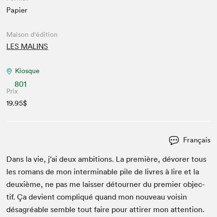
Papier
Maison d'édition
LES MALINS
Kiosque
801
Prix
19.95$
Français
Dans la vie, j’ai deux ambi­tions. La pre­mière, dévor­er tous
les romans de mon inter­minable pile de livres à lire et la
deux­ième, ne pas me laiss­er détourn­er du pre­mier objec­
tif. Ça devient com­pliqué quand mon nou­veau voisin
désagréable sem­ble tout faire pour attir­er mon atten­tion.