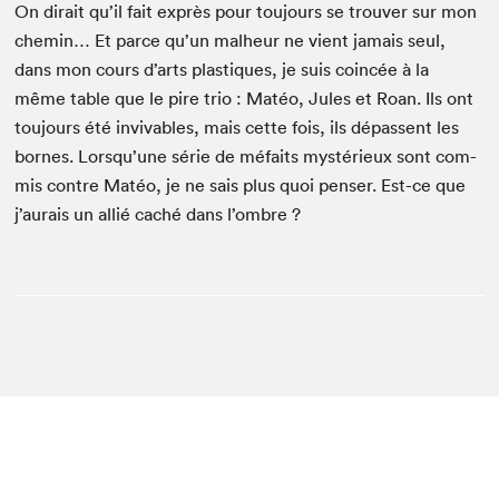
On dirait qu’il fait exprès pour tou­jours se trou­ver sur mon
chemin… Et parce qu’un mal­heur ne vient jamais seul,
dans mon cours d’arts plas­tiques, je suis coincée à la
même table que le pire trio : Matéo, Jules et Roan. Ils ont
tou­jours été inviv­ables, mais cette fois, ils dépassent les
bornes. Lorsqu’une série de méfaits mys­térieux sont com­
mis con­tre Matéo, je ne sais plus quoi penser. Est-ce que
j’aurais un allié caché dans l’ombre ?