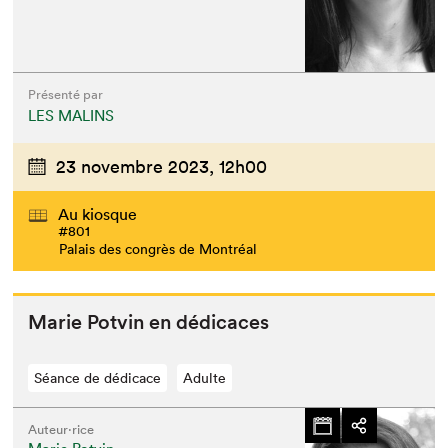
Présenté par
LES MALINS
23 novembre 2023,
12h00
Au kiosque
#801
Palais des congrès de Montréal
Marie Potvin en dédicaces
Séance de dédicace
Adulte
Auteur·rice