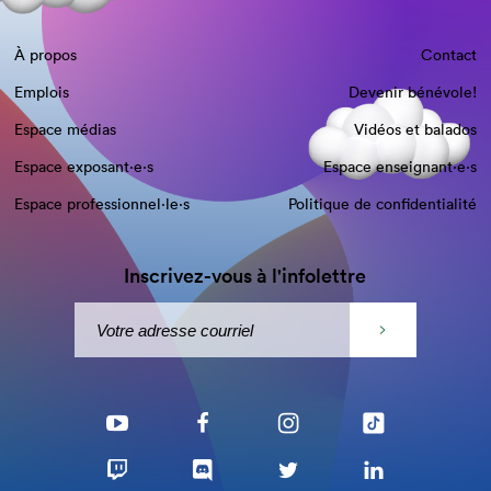
À propos
Contact
Emplois
Devenir bénévole!
Espace médias
Vidéos et balados
Espace exposant·e⋅s
Espace enseignant·e⋅s
Espace professionnel·le⋅s
Politique de confidentialité
Inscrivez-vous à l'infolettre