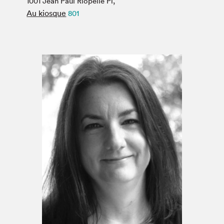
1001 Jean Paul Riopelle Pl,
Espace médias
Au kiosque
801