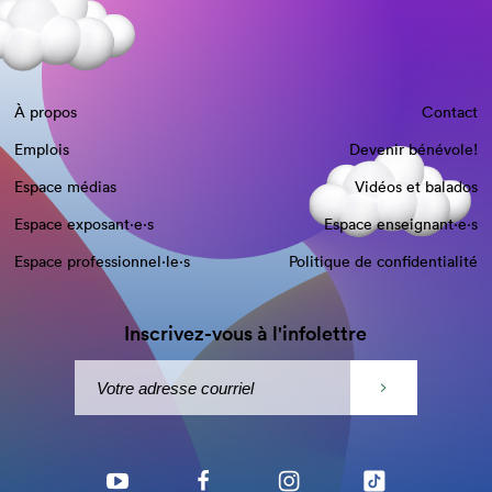
À propos
Contact
Emplois
Devenir bénévole!
Espace médias
Vidéos et balados
Espace exposant·e⋅s
Espace enseignant·e⋅s
Espace professionnel·le⋅s
Politique de confidentialité
Inscrivez-vous à l'infolettre