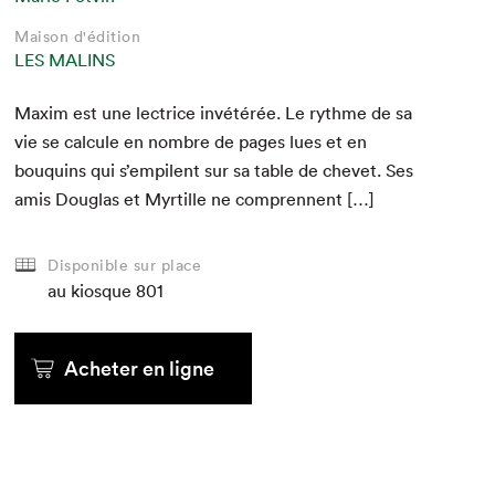
Maison d'édition
LES MALINS
Max­im est une lec­trice invétérée. Le rythme de sa
vie se cal­cule en nom­bre de pages lues et en
bouquins qui s’empilent sur sa table de chevet. Ses
amis Dou­glas et Myr­tille ne comprennent […]
Disponible sur place
au kiosque
801
Acheter en ligne