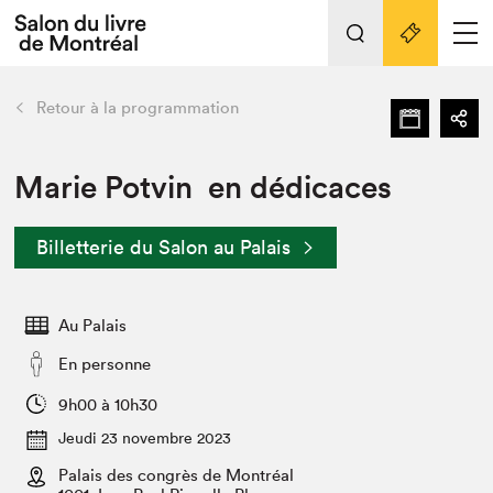
L'événement
Nos activités
retour
Retour à la programmation
Préparer sa visite au Salon
Liens pratiques
Marie Potvin en dédicaces
Préparer sa visite
Billetterie du Salon au Palais
Actualités
Salon au Palais
Au Palais
SLM PRO
Salon dans la ville et en ligne
En personne
Projets partenaires
9h00 à 10h30
Espace exposant⋅e⋅s
Jeudi 23 novembre 2023
Espace enseignant·e·s
Palais des congrès de Montréal