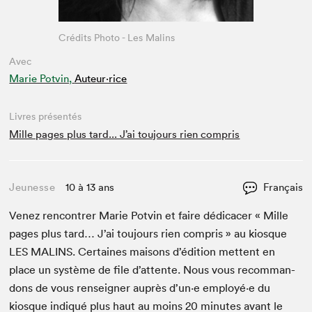
Crédits Photo - Les Malins
Avec
Marie Potvin,
Auteur·rice
Livres présentés
Mille pages plus tard... J’ai toujours rien compris
Jeunesse
10 à 13 ans
Français
Venez ren­con­tr­er Marie Potvin et faire dédi­cac­er « Mille
pages plus tard… J’ai tou­jours rien com­pris » au kiosque
LES
MALINS
. Cer­taines maisons d’édi­tion met­tent en
place un sys­tème de file d’at­tente. Nous vous recom­man­
dons de vous ren­seign­er auprès d’un·e employé·e du
kiosque indiqué plus haut au moins
20
min­utes avant le