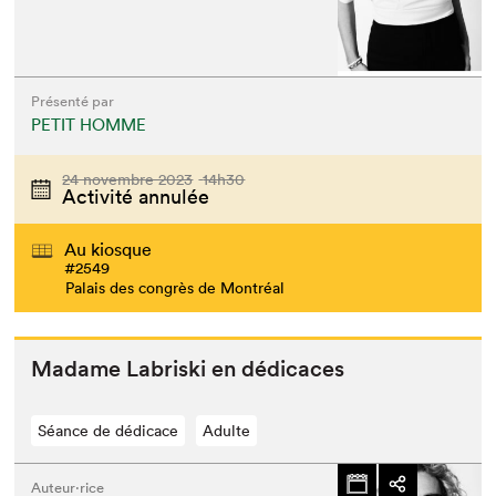
Présenté par
PETIT HOMME
24 novembre 2023
14h30
Activité annulée
Au kiosque
#2549
Palais des congrès de Montréal
Madame Labris­ki en dédicaces
Séance de dédicace
Adulte
Auteur·rice