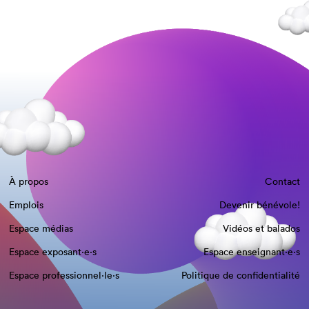
À propos
Contact
Emplois
Devenir bénévole!
Espace médias
Vidéos et balados
Espace exposant·e⋅s
Espace enseignant·e⋅s
Espace professionnel·le⋅s
Politique de confidentialité