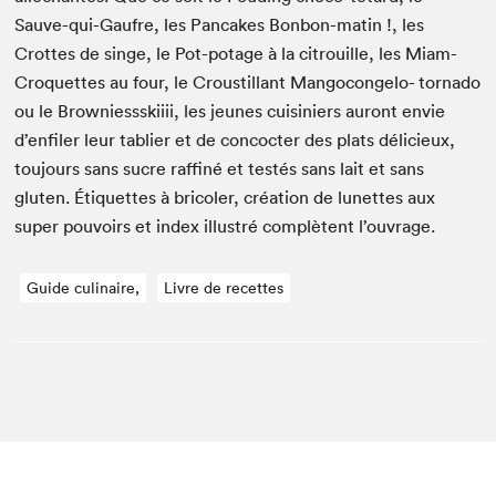
Sauve-qui-Gaufre, les Pan­cakes Bon­bon-matin !, les
Crottes de singe, le Pot-potage à la cit­rouille, les Miam­
Cro­quettes au four, le Croustil­lant Man­go­con­ge­lo- tor­na­do
ou le Brown­iessski­i­ii, les jeunes cuisiniers auront envie
d’enfiler leur tabli­er et de con­coc­ter des plats déli­cieux,
tou­jours sans sucre raf­finé et testés sans lait et sans
gluten. Éti­quettes à bricol­er, créa­tion de lunettes aux
super pou­voirs et index illus­tré com­plè­tent l’ouvrage.
Guide culinaire,
Livre de recettes