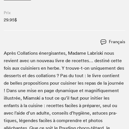
Prix
29.95$
Français
Après Col­la­tions éner­gisantes, Madame Labris­ki nous
revient avec un nou­veau livre de recettes… des­tiné cette
fois aux cuisiniers en herbe. Y trou­ve-t-on unique­ment des
desserts et des col­la­tions ? Pas du tout : le livre con­tient
de belles propo­si­tions pour cuisin­er les repas de la journée
! Dans une mise en page dynamique et mag­nifique­ment
illus­trée, Miams­ki a tout ce qu’il faut pour ini­ti­er les
enfants à la cui­sine : recettes faciles à pré­par­er, seul ou
avec l’aide d’un adulte, con­seils d’hygiène, astuces pra­
tiques, légen­des faciles à com­pren­dre et pho­tos
alléchantes. Que ce soit le Poud­ing choco-têtard, le