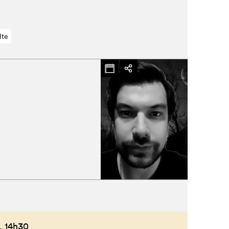
lte
,
14h30