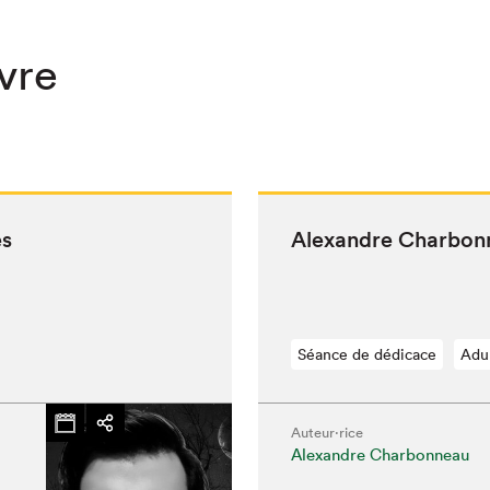
ivre
es
Alexan­dre Char­bon
Séance de dédicace
Adu
Auteur·rice
Alexandre Charbonneau