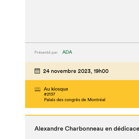
ADA
Présenté par
24 novembre 2023,
19h00
Au kiosque
#2137
Palais des congrès de Montréal
Alexan­dre Char­bon­neau en dédicac