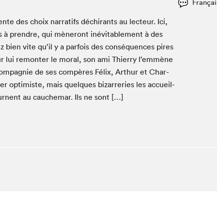
Françai
Espace ado | Lis-moi MTL
Espace des tout-petits
e des choix nar­rat­ifs déchi­rants au lecteur. Ici,
ns à pren­dre, qui mèneront inévitable­ment à des
Espace Radio-Canada
z bien vite qu’il y a par­fois des con­séquences pires
La cabane à culture
r lui remon­ter le moral, son ami Thier­ry l’emmène
La Maison des libraires
om­pag­nie de ses com­pères Félix, Arthur et Char­
Le Salon dans ta classe
­er opti­miste, mais quelques bizarreries les accueil­
Liseur Public
ur­nent au cauchemar. Ils ne sont […]
Matinées scolaires Hydro-Québec
Narra
Vitrine du Festival littéraire international Metropolis
bleu au SLM