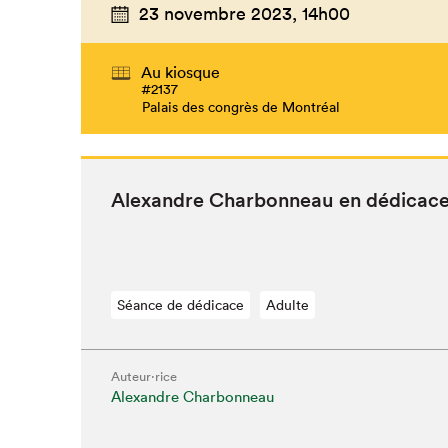
23 novembre 2023,
14h00
Au kiosque
#2137
Palais des congrès de Montréal
Alexan­dre Char­bon­neau en dédicac
Séance de dédicace
Adulte
Auteur·rice
Alexandre Charbonneau