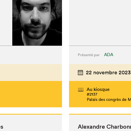
ADA
Présenté par
22 novembre 2023
Au kiosque
#2137
Palais des congrès de 
es
Alexan­dre Char­bon