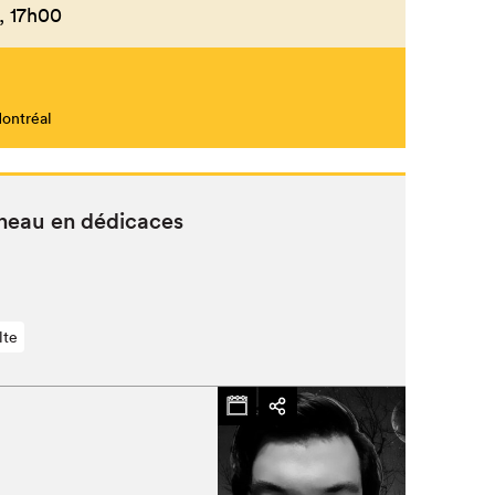
,
17h00
Fermer
Montréal
­neau en dédicaces
lte