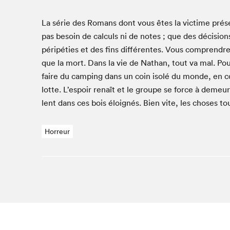
Café La Presse
Espace Côte-des-Neiges
La série des Romans dont vous êtes la vic­time présent
Espace jeunesse présenté par Desjardins
pas besoin de cal­culs ni de notes ; que des déci­sio
péripéties et des fins dif­férentes. Vous com­pren­dre
Espace Zines
que la mort. Dans la vie de Nathan, tout va mal. Pou
La lecture en cadeau
faire du camp­ing dans un coin isolé du monde, en c
Le grand jeu de lecture à voix haute du Salon du livre
de Montréal
lotte. L’espoir renaît et le groupe se force à demeur
Lettres québécoises au Salon
lent dans ces bois éloignés. Bien vite, les choses to
Louisiane enracinée et branchée
Mur des illustrateur·rice·s
Horreur
SLM PRO
Zone Manga