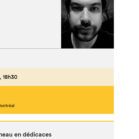
,
18h30
Montréal
­neau en dédicaces