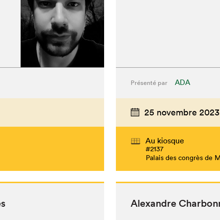
ADA
Présenté par
25 novembre 2023
Au kiosque
#2137
Palais des congrès de 
es
Alexan­dre Char­bon