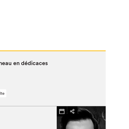
­neau en dédicaces
lte