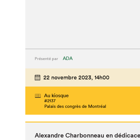
ADA
Présenté par
22 novembre 2023,
14h00
Au kiosque
#2137
Palais des congrès de Montréal
Alexan­dre Char­bon­neau en dédicac