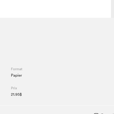
lais
Salon dans la ville et en ligne
tion
Programmation dans la ville
colaires Hydro-Québec
Programmation en ligne
Vidéos et balados
xposant·e·s
Format
Papier
teur·rice·s
Prix
21.95$