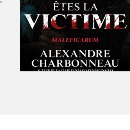
s
À propos du Salon
Liste des exposant·e·s
Liste des auteur·rice·s