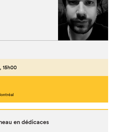
,
15h00
Montréal
­neau en dédicaces