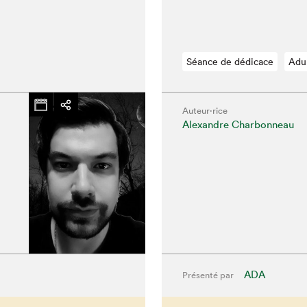
Séance de dédicace
Adu
Auteur·rice
Alexandre Charbonneau
chez-vous?
ADA
Présenté par