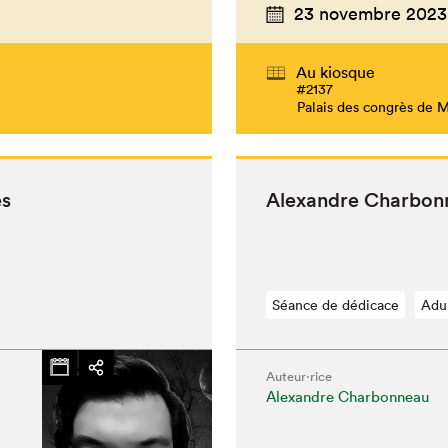
23 novembre 2023
Au kiosque
#2137
Palais des congrès de 
es
Alexan­dre Char­bon
Séance de dédicace
Adu
Auteur·rice
Alexandre Charbonneau