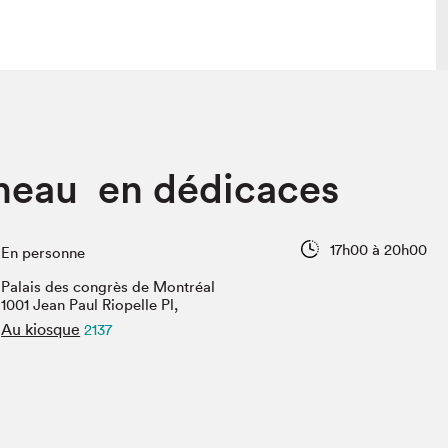
lais
Salon dans la ville et en ligne
neau en dédicaces
tion
Programmation dans la ville
colaires Hydro-Québec
Programmation en ligne
Vidéos et balados
17h00 à 20h00
En personne
xposant·e·s
Palais des congrès de Montréal
teur·rice·s
1001 Jean Paul Riopelle Pl,
Au kiosque
2137