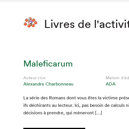
Livres de l'activi
Maleficarum
Auteur·rice
Maison d'éd
Alexandre Charbonneau
ADA
La série des Romans dont vous êtes la vic­time prése
ifs déchi­rants au lecteur. Ici, pas besoin de cal­culs 
déci­sions à pren­dre, qui mèneront […]