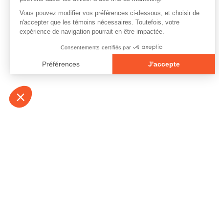
À propos
Contact
Emplois
Devenir bénévo
Espace médias
Vidéos et balad