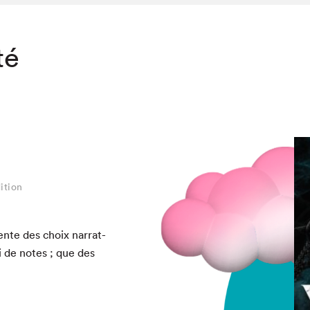
té
ition
nte des choix nar­rat­
ni de notes ; que des