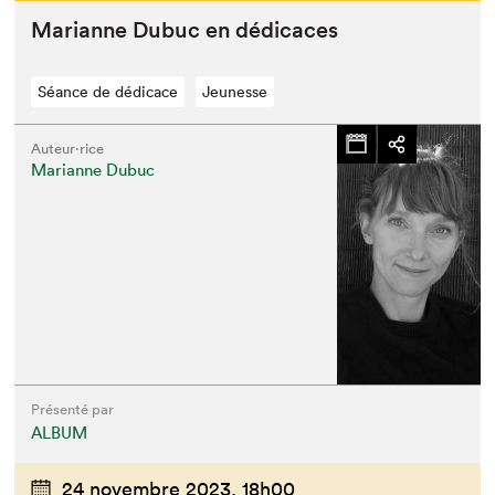
Mar­i­anne Dubuc en dédicaces
Séance de dédicace
Jeunesse
Auteur·rice
Marianne Dubuc
Présenté par
ALBUM
24 novembre 2023,
18h00