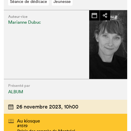
Séance de dédicace
Jeunesse
Auteur·rice
Marianne Dubuc
Présenté par
ALBUM
26 novembre 2023,
10h00
Au kiosque
#1519
Palais des congrès de Montréal