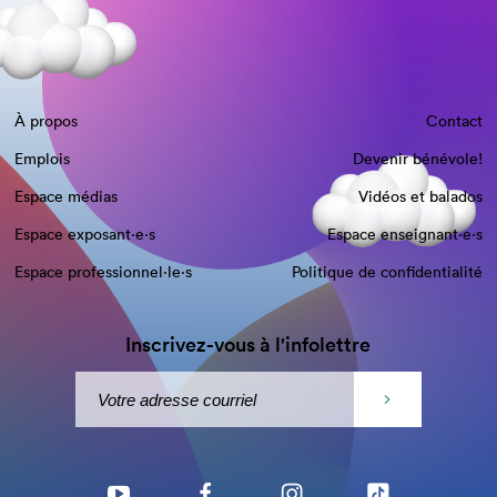
À propos
Contact
Emplois
Devenir bénévole!
Espace médias
Vidéos et balados
Espace exposant·e⋅s
Espace enseignant·e⋅s
Espace professionnel·le⋅s
Politique de confidentialité
Inscrivez-vous à l'infolettre