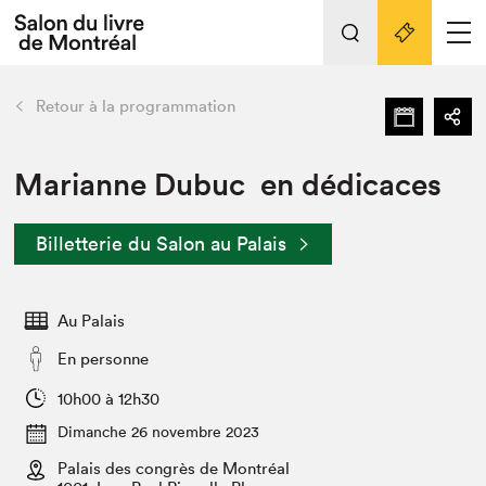
L'événement
Nos activités
retour
Retour à la programmation
Préparer sa visite au Salon
Liens pratiques
Marianne Dubuc en dédicaces
Préparer sa visite
Billetterie du Salon au Palais
Actualités
Salon au Palais
Au Palais
SLM PRO
Salon dans la ville et en ligne
En personne
Projets partenaires
10h00 à 12h30
Espace exposant⋅e⋅s
Dimanche 26 novembre 2023
Espace enseignant·e·s
Palais des congrès de Montréal