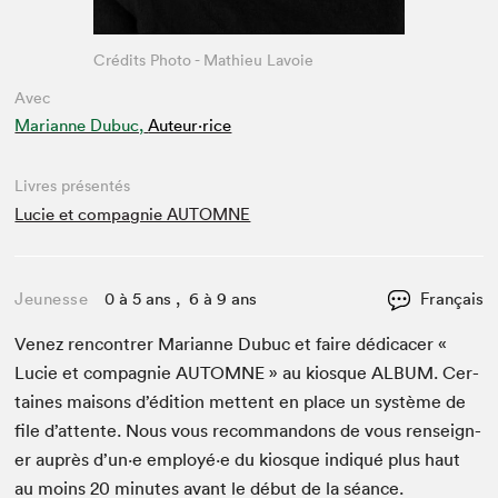
Crédits Photo - Mathieu Lavoie
Avec
Marianne Dubuc,
Auteur·rice
Livres présentés
Lucie et compagnie AUTOMNE
Jeunesse
0 à 5 ans , 6 à 9 ans
Français
Venez ren­con­tr­er Mar­i­anne Dubuc et faire dédi­cac­er «
Lucie et com­pag­nie
AUTOMNE
» au kiosque
ALBUM
. Cer­
taines maisons d’édi­tion met­tent en place un sys­tème de
file d’at­tente. Nous vous recom­man­dons de vous ren­seign­
er auprès d’un·e employé·e du kiosque indiqué plus haut
au moins
20
min­utes avant le début de la séance.