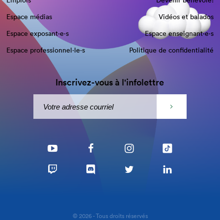
Emplois
Devenir bénévole!
Espace médias
Vidéos et balados
Espace exposant·e⋅s
Espace enseignant·e⋅s
Espace professionnel·le⋅s
Politique de confidentialité
Inscrivez-vous à l'infolettre
© 2026 - Tous droits réservés