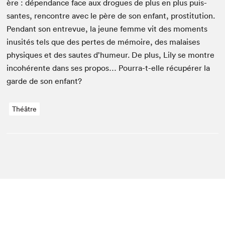
ère : dépen­dance face aux drogues de plus en plus puis­
santes, ren­con­tre avec le père de son enfant, pros­ti­tu­tion.
Pen­dant son entre­vue, la jeune femme vit des moments
inusités tels que des pertes de mémoire, des malais­es
physiques et des sautes d’humeur. De plus, Lily se mon­tre
inco­hérente dans ses pro­pos… Pour­ra-t-elle récupér­er la
garde de son enfant?
Théâtre