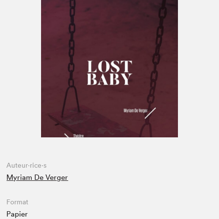
Espace médias
Auteur·rice·s
Myriam De Verger
Format
Papier