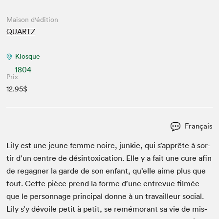
Maison d'édition
QUARTZ
Kiosque
1804
Prix
12.95$
Français
Lily est une jeune femme noire, junkie, qui s’apprête à sor­
tir d’un cen­tre de dés­in­tox­i­ca­tion. Elle y a fait une cure afin
de regag­n­er la garde de son enfant, qu’elle aime plus que
tout. Cette pièce prend la forme d’une entre­vue filmée
que le per­son­nage prin­ci­pal donne à un tra­vailleur social.
Lily s’y dévoile petit à petit, se remé­morant sa vie de mis­