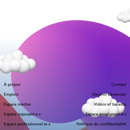
À propos
Contact
Emplois
Devenir bénévole!
Espace médias
Vidéos et balados
Espace exposant·e⋅s
Espace enseignant·e⋅s
Espace professionnel·le⋅s
Politique de confidentialité