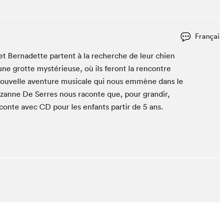
Espace ado | Lis-moi MTL
Espace des tout-petits
Espace Radio-Canada
Françai
La cabane à culture
et Bernadette par­tent à la recherche de leur chien
La Maison des libraires
ne grotte mys­térieuse, où ils fer­ont la ren­con­tre
Le Salon dans ta classe
ou­velle aven­ture musi­cale qui nous emmène dans le
Suzanne De Ser­res nous racon­te que, pour grandir,
Liseur Public
 con­te avec
CD
pour les enfants par­tir de
5
ans.
Matinées scolaires Hydro-Québec
Narra
Vitrine du Festival littéraire international Metropolis
bleu au SLM