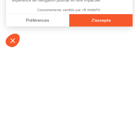
À propos
Contact
Emplois
Devenir bénévo
Espace médias
Vidéos et balad
Espace exposant·e⋅s
Espace enseign