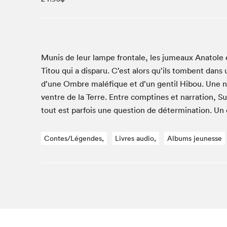
Café La Presse
Espace Côte-des-Neiges
Espace jeunesse présenté par Desjardins
Espace Zines
Munis de leur lampe frontale, les jumeaux Ana­tole 
La lecture en cadeau
Titou qui a dis­paru. C’est alors qu’ils tombent dans u
Le grand jeu de lecture à voix haute du Salon du livre
d’une Ombre malé­fique et d’un gen­til Hibou. Une n
de Montréal
ven­tre de la Terre. Entre comptines et nar­ra­tion, 
Lettres québécoises au Salon
tout est par­fois une ques­tion de déter­mi­na­tion. Un
Louisiane enracinée et branchée
Mur des illustrateur·rice·s
Contes/Légendes,
Livres audio,
Albums jeunesse
SLM PRO
Zone Manga