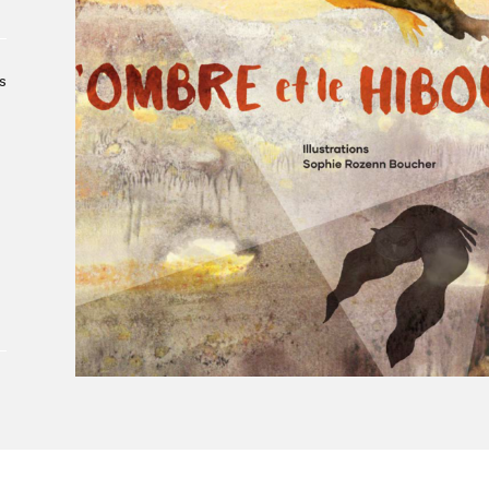
À propos du Salon
Liste des exposant·e·s
Liste des auteur·rice·s
s