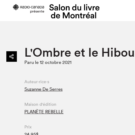
Préparer sa visite
Salon au Pa
L'Ombre et le Hibou
Horaires et tarifs
Programma
Paru le 12 octobre 2021
Plan du Salon
Matinées s
Se rendre au Salon
SLM PRO
Accessibilité
Liste des e
Auteur·rice·s
Suzanne De Serres
Restauration
Liste des au
Code de conduite
Maison d'édition
PLANÈTE REBELLE
Projets partenaires
Prix
24.95$