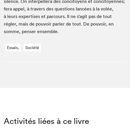
silence. On inter­pellera des conci­toyens et conci­toyennes;
fera appel, à tra­vers des ques­tions lancées à la volée,
à leurs exper­tis­es et par­cours. Il ne s’ag­it pas de tout
régler, mais de pou­voir par­ler de tout. De pou­voir, en
somme, penser ensemble.
Essais,
Société
Activités liées à ce livre