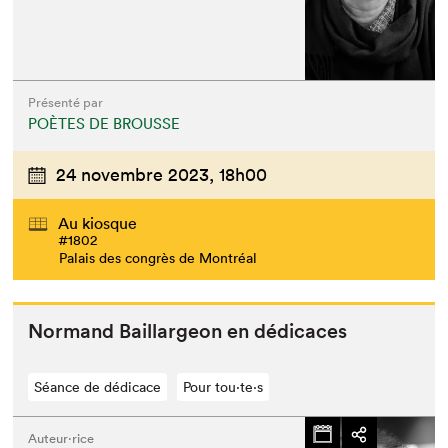
Présenté par
POÈTES DE BROUSSE
24 novembre 2023,
18h00
Au kiosque
#1802
Palais des congrès de Montréal
Nor­mand Bail­largeon en dédicaces
Séance de dédicace
Pour tou⋅te⋅s
Auteur·rice