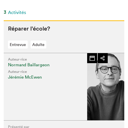
3
Activités
Répar­er l’école?
Entrevue
Adulte
Auteur·rice
Normand Baillargeon
Auteur·rice
Jérémie McEwen
Présenté par