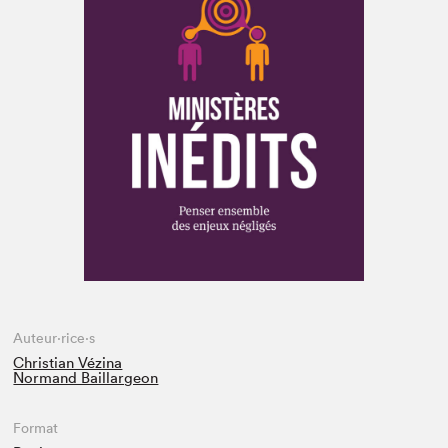
Espace médias
Auteur·rice·s
Christian Vézina
Normand Baillargeon
Format