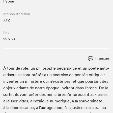
Papier
Maison d'édition
XYZ
Prix
22.95$
Français
À tour de rôle, un philosophe péd­a­gogue et un poète auto­
di­dacte se sont prêtés à un exer­ci­ce de pen­sée cri­tique :
inven­ter un min­istère qui n’ex­iste pas, et que pour­tant des
enjeux cri­ants de notre époque invi­tent dans l’arène. De la
sorte, ils vont créer des min­istères s’in­téres­sant aux cas­es
à laiss­er vides, à l’éthique numérique, à la sou­veraineté,
à la décrois­sance, à l’au­to­ges­tion, à la jus­tice sociale… au