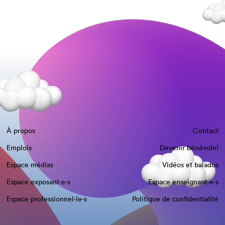
À propos
Contact
Emplois
Devenir bénévole!
Espace médias
Vidéos et balados
Espace exposant·e⋅s
Espace enseignant·e⋅s
Espace professionnel·le⋅s
Politique de confidentialité