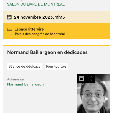
SALON DU LIVRE DE MONTRÉAL
24 novembre 2023,
11h15
Espace littéraire
Palais des congrès de Montréal
Nor­mand Bail­largeon en dédicaces
Séance de dédicace
Pour tou⋅te⋅s
Auteur·rice
Normand Baillargeon