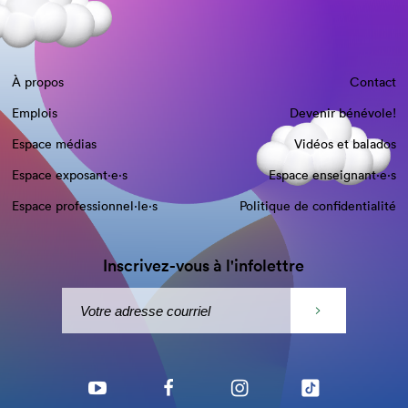
À propos
Contact
Emplois
Devenir bénévole!
Espace médias
Vidéos et balados
Espace exposant·e⋅s
Espace enseignant·e⋅s
Espace professionnel·le⋅s
Politique de confidentialité
Inscrivez-vous à l'infolettre