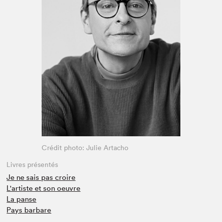
Espace médias
Crédit photo: Julie Artacho
Livres présentés
Je ne sais pas croire
L'artiste et son oeuvre
La panse
Pays barbare