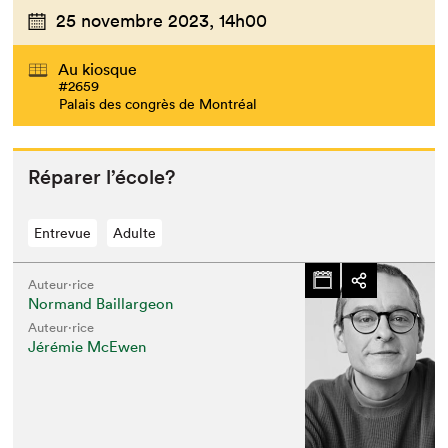
25 novembre 2023,
14h00
Au kiosque
#2659
Palais des congrès de Montréal
Répar­er l’école?
Entrevue
Adulte
Auteur·rice
Normand Baillargeon
Auteur·rice
Jérémie McEwen