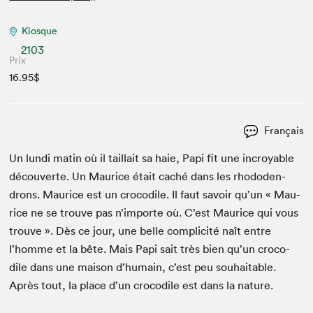
Kiosque
2103
Prix
16.95$
Français
Un lun­di matin où il tail­lait sa haie, Papi fit une incroy­able
décou­verte. Un Mau­rice était caché dans les rhodo­den­
drons. Mau­rice est un croc­o­dile. Il faut savoir qu’un « Mau­
rice ne se trou­ve pas n’importe où. C’est Mau­rice qui vous
trou­ve ». Dès ce jour, une belle com­plic­ité naît entre
l’homme et la bête. Mais Papi sait très bien qu’un croc­o­
dile dans une mai­son d’humain, c’est peu souhaitable.
Après tout, la place d’un croc­o­dile est dans la nature.