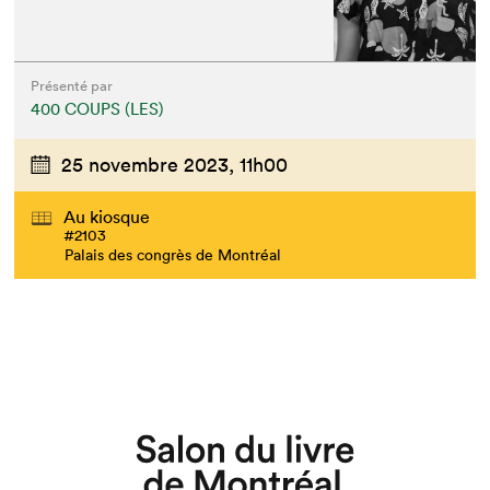
Présenté par
400 COUPS (LES)
25 novembre 2023,
11h00
Au kiosque
#2103
Palais des congrès de Montréal
Que cherchez-vous?