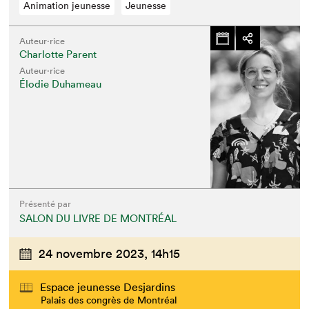
Animation jeunesse
Jeunesse
Auteur·rice
Charlotte Parent
Auteur·rice
Élodie Duhameau
Présenté par
SALON DU LIVRE DE MONTRÉAL
24 novembre 2023,
14h15
Espace jeunesse Desjardins
Palais des congrès de Montréal