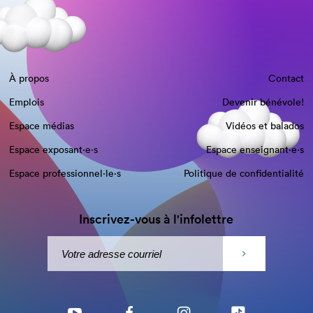
À propos
Contact
Emplois
Devenir bénévole!
Espace médias
Vidéos et balados
Espace exposant·e⋅s
Espace enseignant·e⋅s
Espace professionnel·le⋅s
Politique de confidentialité
Inscrivez-vous à l'infolettre