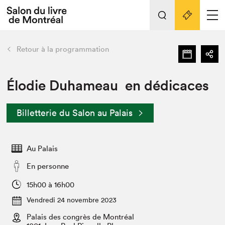
L'événement
Nos activités
retour
Retour à la programmation
Préparer sa visite au Salon
Liens pratiques
Élodie Duhameau en dédicaces
Préparer sa visite
Billetterie du Salon au Palais
Actualités
Salon au Palais
Au Palais
SLM PRO
Salon dans la ville et en ligne
En personne
Projets partenaires
15h00 à 16h00
Espace exposant⋅e⋅s
Vendredi 24 novembre 2023
Espace enseignant·e·s
Palais des congrès de Montréal