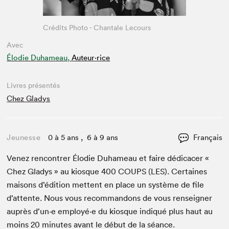
Crédits Photo - Chantale Lecours
Avec
Élodie Duhameau,
Auteur·rice
Livres présentés
Chez Gladys
Jeunesse
0 à 5 ans , 6 à 9 ans
Français
Venez ren­con­tr­er Élodie Duhameau et faire dédi­cac­er «
Chez Gladys » au kiosque
400
COUPS
(
LES
). Cer­taines
maisons d’édi­tion met­tent en place un sys­tème de file
d’at­tente. Nous vous recom­man­dons de vous ren­seign­er
auprès d’un·e employé·e du kiosque indiqué plus haut au
moins
20
min­utes avant le début de la séance.