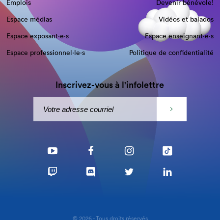
Emplois
Devenir bénévole!
Espace médias
Vidéos et balados
Espace exposant·e⋅s
Espace enseignant·e⋅s
Espace professionnel·le⋅s
Politique de confidentialité
Inscrivez-vous à l'infolettre
© 2026 - Tous droits réservés