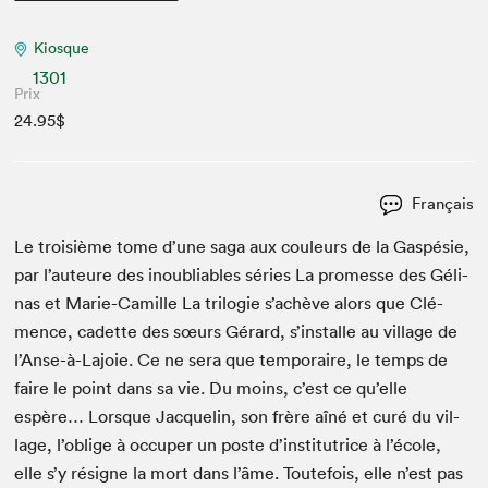
Kiosque
1301
Prix
24.95$
Français
Le troisième tome d’une saga aux couleurs de la Gaspésie,
par l’auteure des inou­bli­ables séries La promesse des Géli­
nas et Marie-Camille La trilo­gie s’achève alors que Clé­
mence, cadette des sœurs Gérard, s’installe au vil­lage de
l’Anse-à-Lajoie. Ce ne sera que tem­po­raire, le temps de
faire le point dans sa vie. Du moins, c’est ce qu’elle
espère… Lorsque Jacquelin, son frère aîné et curé du vil­
lage, l’oblige à occu­per un poste d’institutrice à l’école,
elle s’y résigne la mort dans l’âme. Toute­fois, elle n’est pas