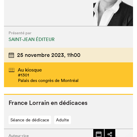
Présenté par
SAINT-JEAN ÉDITEUR
25 novembre 2023,
11h00
Au kiosque
#1301
Palais des congrès de Montréal
France Lor­rain en dédicaces
Séance de dédicace
Adulte
Auteur·rice