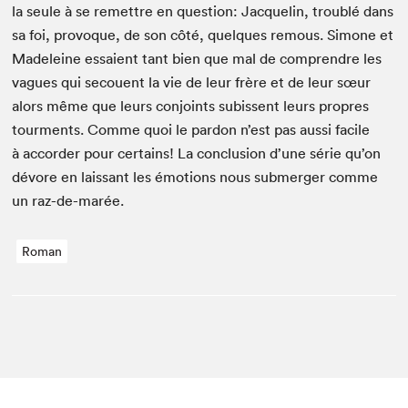
la seule à se remet­tre en ques­tion: Jacquelin, trou­blé dans
sa foi, provoque, de son côté, quelques remous. Simone et
Madeleine essaient tant bien que mal de com­pren­dre les
vagues qui sec­ouent la vie de leur frère et de leur sœur
alors même que leurs con­joints subis­sent leurs pro­pres
tour­ments. Comme quoi le par­don n’est pas aus­si facile
à accorder pour cer­tains! La con­clu­sion d’une série qu’on
dévore en lais­sant les émo­tions nous sub­merg­er comme
un raz-de-marée.
Roman