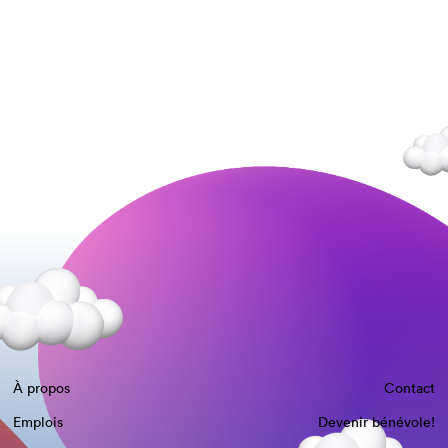
À propos
Contact
Emplois
Devenir bénévole!