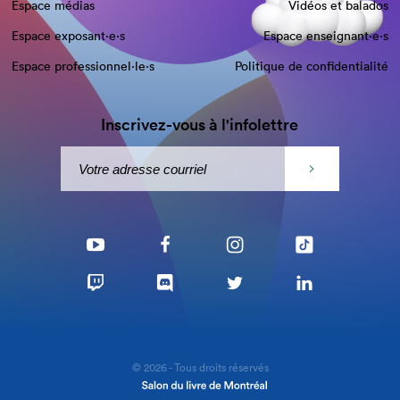
Espace médias
Vidéos et balados
Espace exposant·e⋅s
Espace enseignant·e⋅s
Espace professionnel·le⋅s
Politique de confidentialité
Inscrivez-vous à l'infolettre
© 2026 - Tous droits réservés