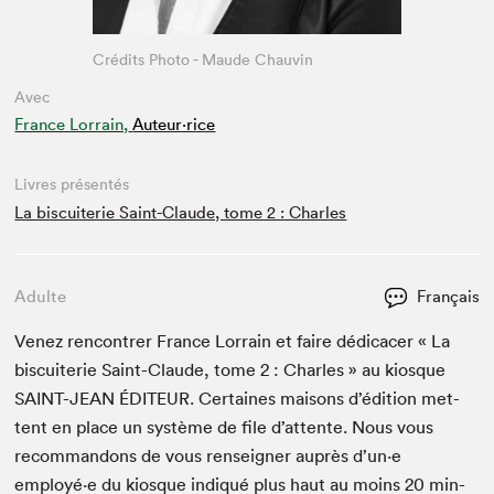
Crédits Photo - Maude Chauvin
Avec
France Lorrain,
Auteur·rice
Livres présentés
La biscuiterie Saint-Claude, tome 2 : Charles
Adulte
Français
Venez ren­con­tr­er France Lor­rain et faire dédi­cac­er « La
bis­cui­terie Saint-Claude, tome
2
: Charles » au kiosque
SAINT-JEAN
ÉDI­TEUR
. Cer­taines maisons d’édi­tion met­
tent en place un sys­tème de file d’at­tente. Nous vous
recom­man­dons de vous ren­seign­er auprès d’un·e
employé·e du kiosque indiqué plus haut au moins
20
min­