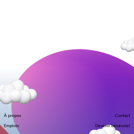
À propos
Contact
Emplois
Devenir bénévole!