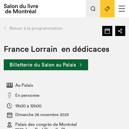
L'événement
Nos activités
retour
Retour à la programmation
Préparer sa visite au Salon
Liens pratiques
France Lorrain en dédicaces
Préparer sa visite
Billetterie du Salon au Palais
Actualités
Salon au Palais
Au Palais
SLM PRO
Salon dans la ville et en ligne
En personne
Projets partenaires
11h00 à 12h00
Espace exposant⋅e⋅s
Dimanche 26 novembre 2023
Espace enseignant·e·s
Palais des congrès de Montréal