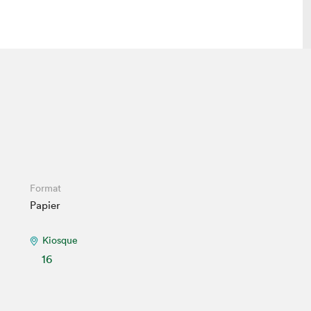
lais
Salon dans la ville et en ligne
tion
Programmation dans la ville
colaires Hydro-Québec
Programmation en ligne
Vidéos et balados
xposant·e·s
Format
Papier
teur·rice·s
Kiosque
16