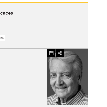
Fermer
icaces
lte