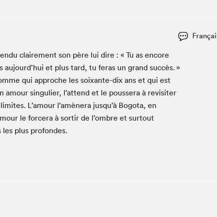
Espace ado | Lis-moi MTL
Espace des tout-petits
Espace Radio-Canada
Françai
La cabane à culture
en­du claire­ment son père lui dire : « Tu as encore
La Maison des libraires
aujourd’hui et plus tard, tu feras un grand suc­cès. »
Le Salon dans ta classe
homme qui approche les soix­ante-dix ans et qui est
 un amour sin­guli­er, l’attend et le poussera à revis­iter
Liseur Public
 lim­ites. L’amour l’amènera jusqu’à Bogo­ta, en
Matinées scolaires Hydro-Québec
mour le forcera à sor­tir de l’ombre et surtout
Narra
s les plus profondes.
Vitrine du Festival littéraire international Metropolis
bleu au SLM