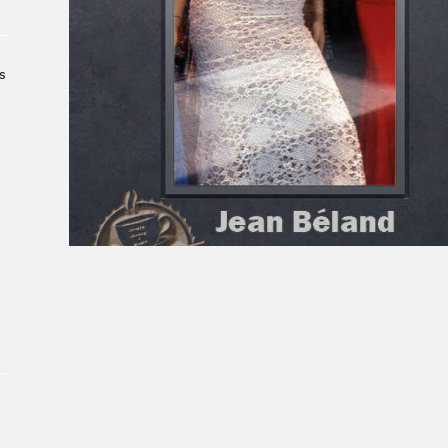
À propos du Salon
Liste des exposant·e·s
Liste des auteur·rice·s
s