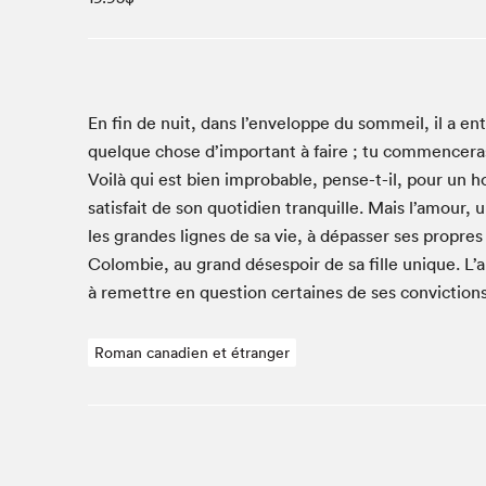
Café La Presse
Espace Côte-des-Neiges
Espace jeunesse présenté par Desjardins
Espace Zines
En fin de nuit, dans l’enveloppe du som­meil, il a ent
La lecture en cadeau
quelque chose d’important à faire ; tu com­menceras 
Le grand jeu de lecture à voix haute du Salon du livre
Voilà qui est bien improb­a­ble, pense-t-il, pour un 
de Montréal
sat­is­fait de son quo­ti­di­en tran­quille. Mais l’amour,
Lettres québécoises au Salon
les grandes lignes de sa vie, à dépass­er ses pro­pres
Louisiane enracinée et branchée
Colom­bie, au grand dés­espoir de sa fille unique. L’a
Mur des illustrateur·rice·s
à remet­tre en ques­tion cer­taines de ses con­vic­tion
SLM PRO
Zone Manga
Roman canadien et étranger