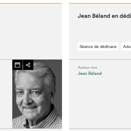
Jean Béland en déd
Séance de dédicace
Adu
Auteur·rice
Jean Béland