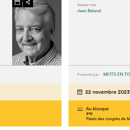
Auteur·rice
Jean Béland
MOTS EN TO
Présenté par
chez-vous?
22 novembre 2023
Au kiosque
#16
Palais des congrès de 