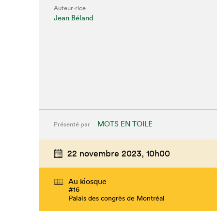
Auteur·rice
Jean Béland
MOTS EN TOILE
Présenté par
Que cher
22 novembre 2023,
10h00
Au kiosque
#16
Palais des congrès de Montréal