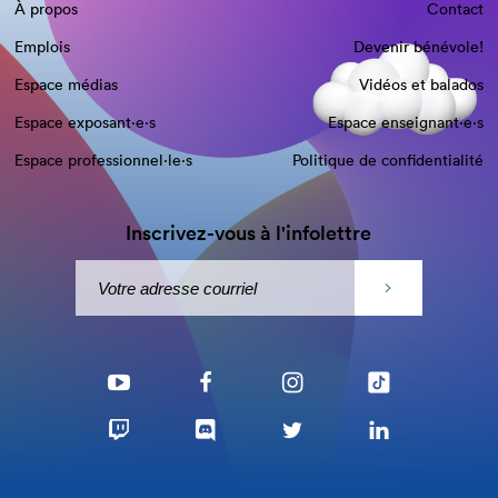
À propos
Contact
Emplois
Devenir bénévole!
Espace médias
Vidéos et balados
Espace exposant·e⋅s
Espace enseignant·e⋅s
Espace professionnel·le⋅s
Politique de confidentialité
Inscrivez-vous à l'infolettre