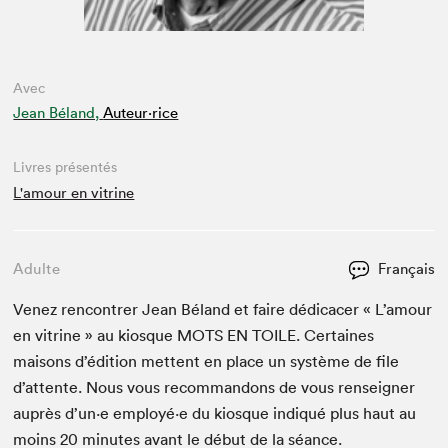
Avec
Jean Béland,
Auteur·rice
Livres présentés
L'amour en vitrine
Adulte
Français
Venez ren­con­tr­er Jean Béland et faire dédi­cac­er « L’amour
en vit­rine » au kiosque
MOTS
EN
TOILE
. Cer­taines
maisons d’édi­tion met­tent en place un sys­tème de file
d’at­tente. Nous vous recom­man­dons de vous ren­seign­er
auprès d’un·e employé·e du kiosque indiqué plus haut au
moins
20
min­utes avant le début de la séance.