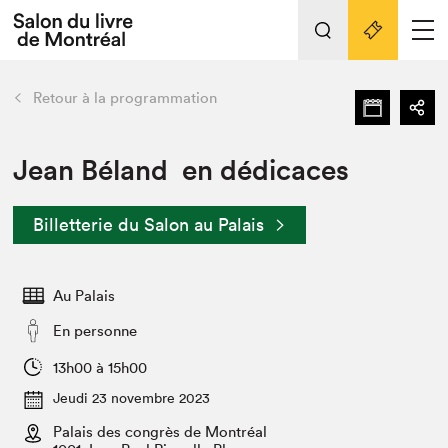
L'événement
Nos activités
retour
Retour à la programmation
Préparer sa visite au Salon
Liens pratiques
Jean Béland en dédicaces
Préparer sa visite
Billetterie du Salon au Palais
Actualités
Salon au Palais
Au Palais
SLM PRO
Salon dans la ville et en ligne
En personne
Projets partenaires
13h00 à 15h00
Espace exposant⋅e⋅s
Jeudi 23 novembre 2023
Espace enseignant·e·s
Palais des congrès de Montréal