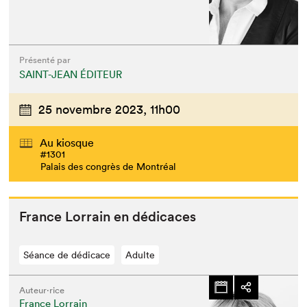
Présenté par
SAINT-JEAN ÉDITEUR
25 novembre 2023,
11h00
Au kiosque
#1301
Palais des congrès de Montréal
France Lor­rain en dédicaces
Séance de dédicace
Adulte
Auteur·rice
France Lorrain