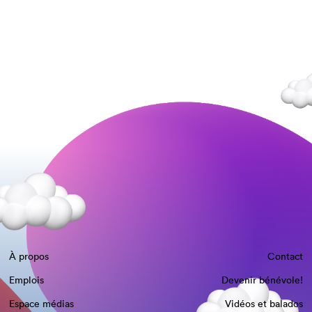
À propos
Contact
Emplois
Devenir bénévole!
Espace médias
Vidéos et balados