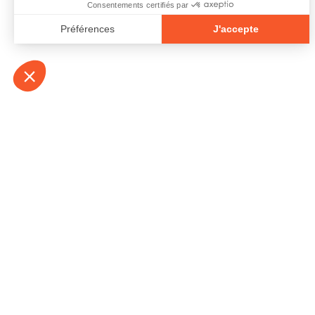
À propos
Contact
Emplois
Devenir bénévo
Espace médias
Vidéos et balad
Espace exposant·e⋅s
Espace enseign