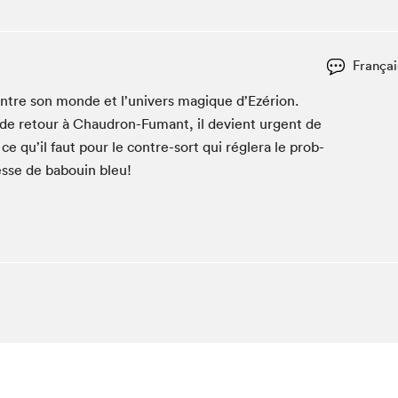
Espace ado | Lis-moi MTL
Espace des tout-petits
Espace Radio-Canada
Françai
La cabane à culture
ntre son monde et l’univers mag­ique d’Ezérion.
La Maison des libraires
de retour à Chau­dron-Fumant, il devient urgent de
Le Salon dans ta classe
e qu’il faut pour le con­tre-sort qui réglera le prob­
esse de babouin bleu!
Liseur Public
Matinées scolaires Hydro-Québec
Narra
Vitrine du Festival littéraire international Metropolis
bleu au SLM