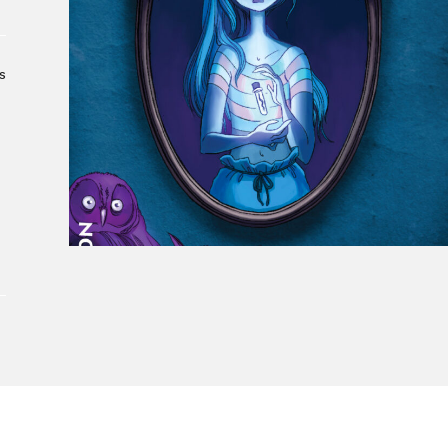
À propos du Salon
Liste des exposant·e·s
Liste des auteur·rice·s
s