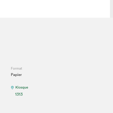
lais
Salon dans la ville et en ligne
tion
Programmation dans la ville
colaires Hydro-Québec
Programmation en ligne
Vidéos et balados
xposant·e·s
Format
Papier
teur·rice·s
Kiosque
1313