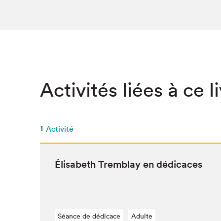
Activités liées à ce l
1
Activité
Élis­a­beth Trem­blay en dédicaces
Séance de dédicace
Adulte