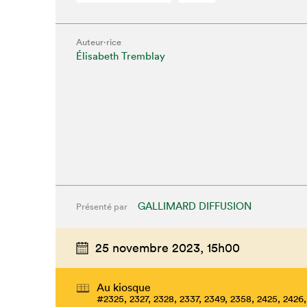
Que cher
Auteur·rice
Élisabeth Tremblay
GALLIMARD DIFFUSION
Présenté par
25 novembre 2023,
15h00
Au kiosque
#2325, 2327, 2328, 2337, 2349, 2358, 2425, 2426