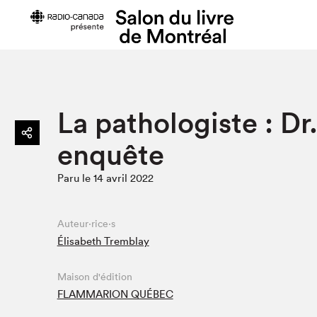
Préparer sa visite
Salon au Pa
La pathologiste : Dr
Horaires et tarifs
Programma
enquête
Plan du Salon
Matinées s
Se rendre au Salon
SLM PRO
Paru le 14 avril 2022
Accessibilité
Liste des e
Restauration
Liste des au
Auteur·rice·s
Code de conduite
Élisabeth Tremblay
Maison d'édition
Projets partenaires
FLAMMARION QUÉBEC