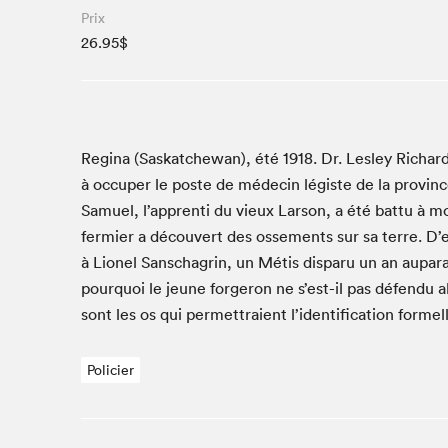
Café La Presse
Prix
Espace Côte-des-Neiges
26.95$
Espace jeunesse présenté par Desjardins
Espace Zines
La lecture en cadeau
Le grand jeu de lecture à voix haute du Salon du livre
Regi­na (Saskatchewan), été
1918
. Dr. Les­ley Richa
de Montréal
à occu­per le poste de médecin légiste de la province
Lettres québécoises au Salon
Samuel, l’apprenti du vieux Lar­son, a été bat­tu à m
Louisiane enracinée et branchée
fer­mi­er a décou­vert des osse­ments sur sa terre. D
Mur des illustrateur·rice·s
à Lionel San­scha­grin, un Métis dis­paru un an aupar­a
SLM PRO
pourquoi le jeune forg­eron ne s’est-il pas défendu alo
sont les os qui per­me­t­traient l’identification forme
Zone Manga
Policier