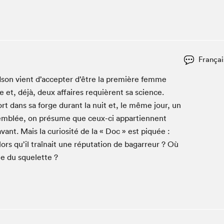
Espace ado | Lis-moi MTL
Espace des tout-petits
Espace Radio-Canada
La cabane à culture
Françai
La Maison des libraires
Le Salon dans ta classe
rd­son vient d’accepter d’être la pre­mière femme
 et, déjà, deux affaires requièrent sa sci­ence.
Liseur Public
ort dans sa forge durant la nuit et, le même jour, un
Matinées scolaires Hydro-Québec
’emblée, on pré­sume que ceux-ci appar­ti­en­nent
Narra
­vant. Mais la curiosité de la « Doc » est piquée :
Vitrine du Festival littéraire international Metropolis
rs qu’il traî­nait une répu­ta­tion de bagar­reur ? Où
bleu au SLM
lle du squelette ?