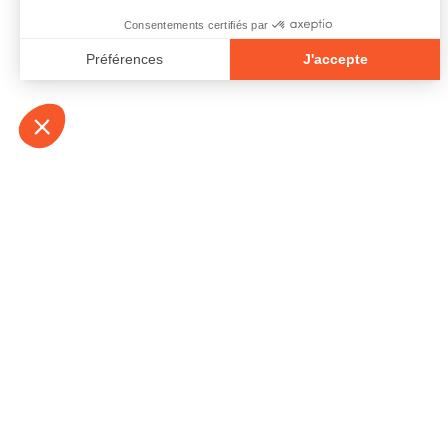
À propos
Contact
Emplois
Devenir bénévo
Espace médias
Vidéos et balad
Espace exposant·e⋅s
Espace enseign