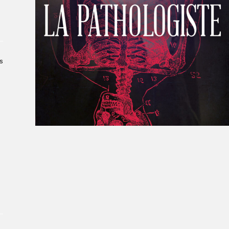
À propos du Salon
Liste des exposant·e·s
Liste des auteur·rice·s
s