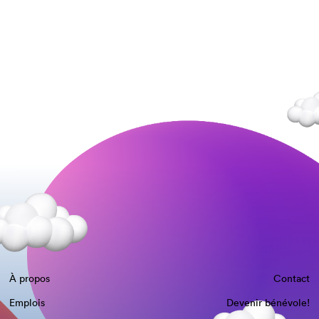
À propos
Contact
Emplois
Devenir bénévole!