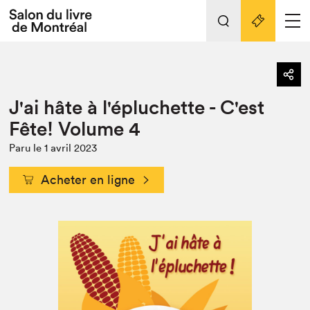
L'événement
Nos activités
retour
J'ai hâte à l'épluchette - C'est
Préparer sa visite au Salon
Liens pratiques
Fête! Volume 4
Préparer sa visite
Paru le 1 avril 2023
Actualités
Acheter en ligne
Salon au Palais
SLM PRO
Salon dans la ville et en ligne
Projets partenaires
Espace exposant⋅e⋅s
Espace enseignant·e·s