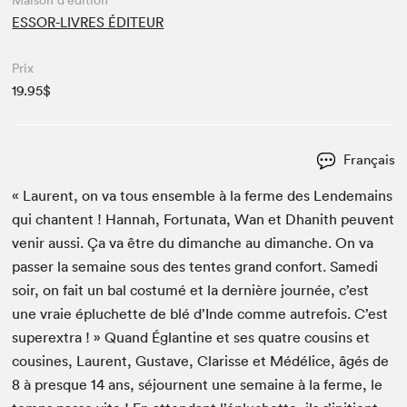
Maison d'édition
ESSOR-LIVRES ÉDITEUR
Prix
19.95$
Français
« Lau­rent, on va tous ensem­ble à la ferme des Lende­mains
qui chantent ! Han­nah, For­tu­na­ta, Wan et Dhanith peu­vent
venir aus­si. Ça va être du dimanche au dimanche. On va
pass­er la semaine sous des tentes grand con­fort. Same­di
soir, on fait un bal cos­tumé et la dernière journée, c’est
une vraie épluchette de blé d’Inde comme autre­fois. C’est
super­ex­tra ! » Quand Églan­tine et ses qua­tre cousins et
cousines, Lau­rent, Gus­tave, Clarisse et Médélice, âgés de
8
à presque
14
ans, séjour­nent une semaine à la ferme, le