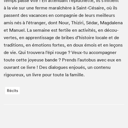
temps passe vite ! En atten­dant l’épluchette, ils s’initient
à la vie sur une ferme maraîchère à Saint-Césaire, où ils
passent des vacances en com­pag­nie de leurs meilleurs
amis nés à l’étranger, dont Nour, Thiziri, Sédar, Mag­dale­na
et Manuel. La semaine est fer­tile en activ­ités, en décou­
vertes, en appren­tis­sage de bribes d’histoire locale et de
tra­di­tions, en émo­tions fortes, en doux émois et en leçons
de vie. Qui trou­vera l’épi rouge ? Veux-tu accom­pa­g­n­er
toute cette joyeuse bande ? Prends l’autobus avec eux en
ouvrant ce livre ! Des dia­logues enjoués, un con­tenu
rigoureux, un livre pour toute la famille.
Récits