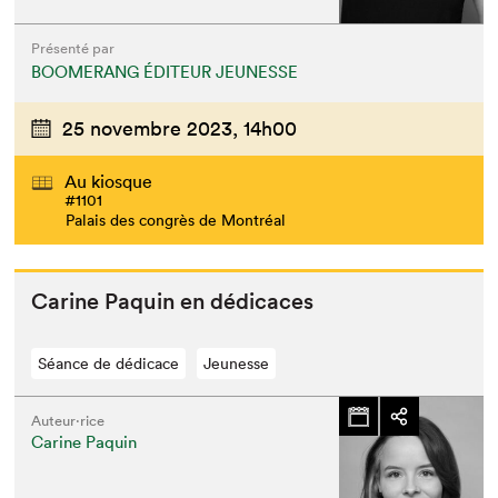
Présenté par
BOOMERANG ÉDITEUR JEUNESSE
25 novembre 2023,
14h00
Au kiosque
#1101
Palais des congrès de Montréal
Carine Paquin en dédicaces
Que cherchez-vous?
Séance de dédicace
Jeunesse
Auteur·rice
Carine Paquin