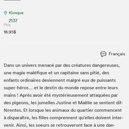
Kiosque
2137
Prix
18.95$
Français
Dans un univers men­acé par des créa­tures dan­gereuses,
une magie malé­fique et un cap­i­taine sans pitié, des
enfants ordi­naires devi­en­nent mal­gré eux de puis­sants
super-héros… et le des­tin du monde repose entre leurs
mains ! Après avoir été mys­térieuse­ment attaquées par
des pigeons, les jumelles Jus­tine et Maëlle se sen­tent dif­
férentes. Et lorsque les ani­maux du quarti­er com­men­cent
à dis­paraître, les filles com­pren­nent qu’elles doivent inter­
venir. Ain­si, les soeurs se retrou­veront face à une dan­