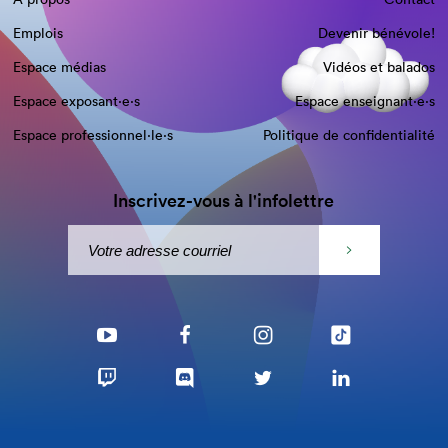
Emplois
Devenir bénévole!
Espace médias
Vidéos et balados
Espace exposant·e⋅s
Espace enseignant·e⋅s
Espace professionnel·le⋅s
Politique de confidentialité
Inscrivez-vous à l'infolettre