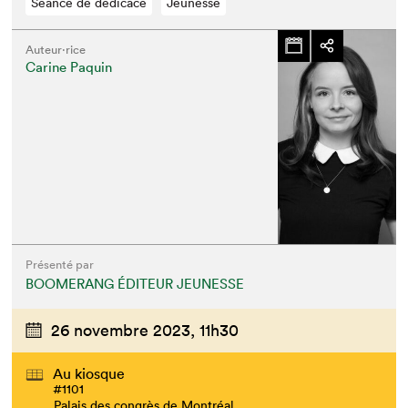
Séance de dédicace
Jeunesse
Auteur·rice
Carine Paquin
Présenté par
BOOMERANG ÉDITEUR JEUNESSE
26 novembre 2023,
11h30
Au kiosque
#1101
Palais des congrès de Montréal