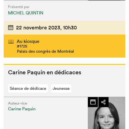
Présenté par
MICHEL QUINTIN
22 novembre 2023,
10h30
Au kiosque
#1725
Palais des congrès de Montréal
Carine Paquin en dédicaces
Séance de dédicace
Jeunesse
Auteur·rice
Carine Paquin