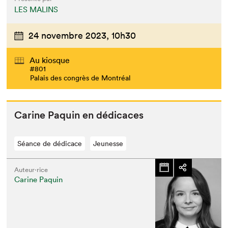
LES MALINS
24 novembre 2023,
10h30
Au kiosque
#801
Palais des congrès de Montréal
Carine Paquin en dédicaces
Séance de dédicace
Jeunesse
Auteur·rice
Carine Paquin