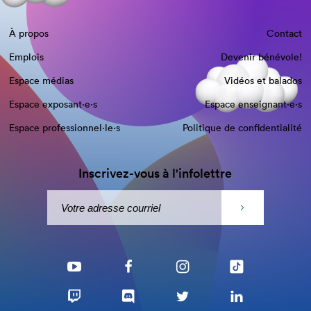
À propos
Contact
Emplois
Devenir bénévole!
Espace médias
Vidéos et balados
Espace exposant·e⋅s
Espace enseignant·e⋅s
Espace professionnel·le⋅s
Politique de confidentialité
Inscrivez-vous à l'infolettre