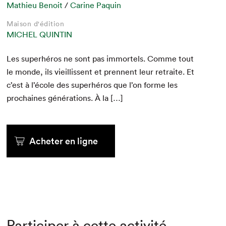
Mathieu Benoit
/
Carine Paquin
Maison d'édition
MICHEL QUINTIN
Les super­héros ne sont pas immor­tels. Comme tout
le monde, ils vieil­lis­sent et pren­nent leur retraite. Et
c’est à l’école des super­héros que l’on forme les
prochaines généra­tions. À la […]
Acheter en ligne
Participer à cette activité