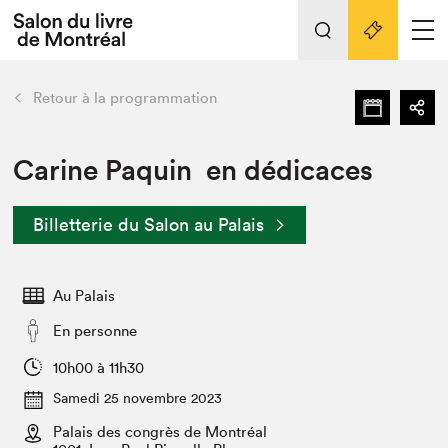
L'événement
Nos activités
retour
Retour à la programmation
Préparer sa visite au Salon
Liens pratiques
Carine Paquin en dédicaces
Préparer sa visite
Billetterie du Salon au Palais
Actualités
Salon au Palais
Au Palais
SLM PRO
Salon dans la ville et en ligne
En personne
Projets partenaires
10h00 à 11h30
Espace exposant⋅e⋅s
Samedi 25 novembre 2023
Espace enseignant·e·s
Palais des congrès de Montréal