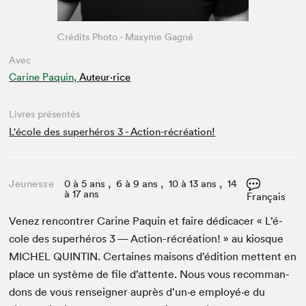
Crédits Photo - Maxyme Gagné
Avec
Carine Paquin,
Auteur·rice
Livres présentés
L'école des superhéros 3 - Action-récréation!
Jeunesse
0 à 5 ans , 6 à 9 ans , 10 à 13 ans , 14
à 17 ans
Français
Venez ren­con­tr­er Carine Paquin et faire dédi­cac­er « L’é­
cole des super­héros
3
— Action-récréa­tion! » au kiosque
MICHEL
QUINTIN
. Cer­taines maisons d’édi­tion met­tent en
place un sys­tème de file d’at­tente. Nous vous recom­man­
dons de vous ren­seign­er auprès d’un·e employé·e du