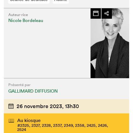
Auteur·rice
Nicole Bordeleau
Que cherchez-vous?
Présenté par
GALLIMARD DIFFUSION
26 novembre 2023,
13h30
Au kiosque
#2325, 2327, 2328, 2337, 2349, 2358, 2425, 2426,
2524