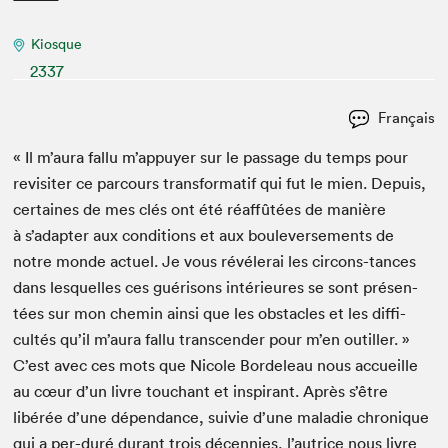
Kiosque
2337
Français
« Il m’aura fal­lu m’appuyer sur le pas­sage du temps pour
revis­iter ce par­cours trans­for­matif qui fut le mien. Depuis,
cer­taines de mes clés ont été réaf­fûtées de manière
à s’adapter aux con­di­tions et aux boule­verse­ments de
notre monde actuel. Je vous révélerai les cir­cons-tances
dans lesquelles ces guérisons intérieures se sont présen­
tées sur mon chemin ain­si que les obsta­cles et les dif­fi­
cultés qu’il m’aura fal­lu tran­scen­der pour m’en out­iller. »
C’est avec ces mots que Nicole Bor­de­leau nous accueille
au cœur d’un livre touchant et inspi­rant. Après s’être
libérée d’une dépen­dance, suiv­ie d’une mal­adie chronique
qui a per-duré durant trois décen­nies, l’autrice nous livre