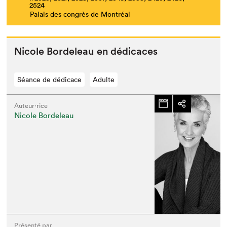
2524
Palais des congrès de Montréal
Nicole Bor­de­leau en dédicaces
Séance de dédicace
Adulte
Auteur·rice
Nicole Bordeleau
Présenté par