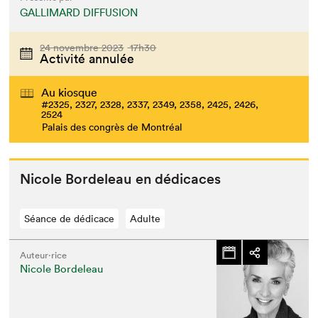
GALLIMARD DIFFUSION
24 novembre 2023
17h30
Activité annulée
Au kiosque
#2325, 2327, 2328, 2337, 2349, 2358, 2425, 2426,
2524
Palais des congrès de Montréal
Nicole Bor­de­leau en dédicaces
Séance de dédicace
Adulte
Auteur·rice
Nicole Bordeleau