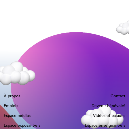
À propos
Contact
Emplois
Devenir bénévole!
Espace médias
Vidéos et balados
Espace exposant·e⋅s
Espace enseignant·e⋅s