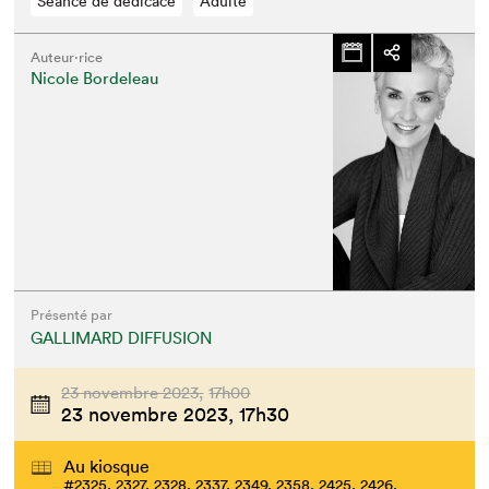
Séance de dédicace
Adulte
Auteur·rice
Nicole Bordeleau
Présenté par
GALLIMARD DIFFUSION
23 novembre 2023,
17h00
23 novembre 2023,
17h30
Au kiosque
#2325, 2327, 2328, 2337, 2349, 2358, 2425, 2426,