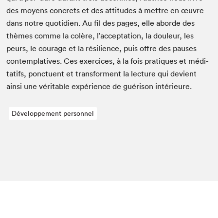
des moyens con­crets et des atti­tudes à met­tre en œuvre
dans notre quo­ti­di­en. Au fil des pages, elle abor­de des
thèmes comme la colère, l’acceptation, la douleur, les
peurs, le courage et la résilience, puis offre des paus­es
con­tem­pla­tives. Ces exer­ci­ces, à la fois pra­tiques et médi­
tat­ifs, ponctuent et trans­for­ment la lec­ture qui devient
ain­si une véri­ta­ble expéri­ence de guéri­son intérieure.
Développement personnel