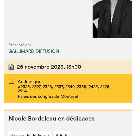
Présenté par
GALLIMARD DIFFUSION
25 novembre 2023,
13h00
Au kiosque
#2325, 2327, 2328, 2337, 2349, 2358, 2425, 2426,
2524
Palais des congrès de Montréal
Nicole Bor­de­leau en dédicaces
Séance de dédicace
Adulte