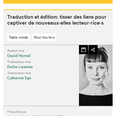
Tra­duc­tion et édi­tion: tiss­er des liens pour
cap­tiv­er de nouveaux·elles lecteur·rice·s
Table ronde
Pour tou⋅te⋅s
Auteur·rice
David Homel
Traducteur·rice
Émilie Laramée
Traducteur·rice
Catherine Ego
Présenté par