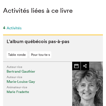
Activités liées à ce livre
4
Activités
L’al­bum québé­cois pas-à-pas
Table ronde
Pour tou⋅te⋅s
Auteur·rice
Bertrand Gauthier
Auteur·rice
Marie-Louise Gay
Animateur⋅rice
Marie Fradette