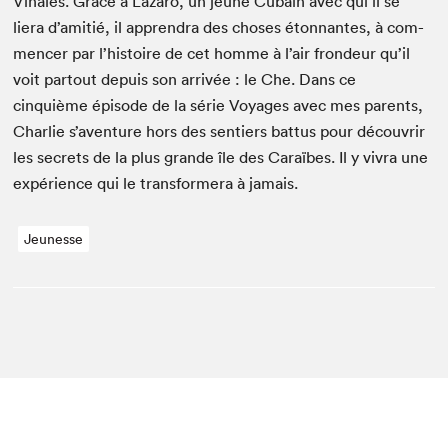
Viñales. Grâce à Lázaro, un jeune Cubain avec qui il se
liera d’amitié, il appren­dra des choses éton­nantes, à com­
mencer par l’histoire de cet homme à l’air fron­deur qu’il
voit partout depuis son arrivée : le Che. Dans ce
cinquième épisode de la série Voy­ages avec mes par­ents,
Char­lie s’aventure hors des sen­tiers bat­tus pour décou­vrir
les secrets de la plus grande île des Caraïbes. Il y vivra une
expéri­ence qui le trans­formera à jamais.
Jeunesse