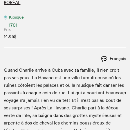
BORÉAL
Kiosque
1701
Prix
14.95$
Français
Quand Char­lie arrive à Cuba avec sa famille, il n’en croit
pas ses yeux. La Havane est une ville tumultueuse où les
ruines côtoient les palaces et où la musique fait danser les
pas­sants à chaque coin de rue. Lui qui a pour­tant beau­coup
voy­agé n’a jamais rien vu de tel ! Et il n’est pas au bout de
ses sur­pris­es ! Après La Havane, Char­lie part à la décou­
verte de l’île, se baigne dans des grottes mys­térieuses et
arpente à dos de cheval les chemins pous­siéreux de