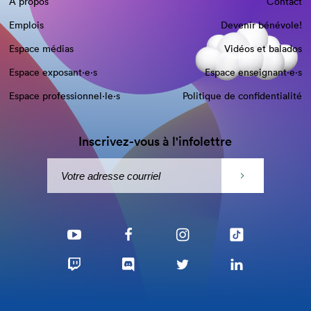
À propos
Contact
Emplois
Devenir bénévole!
Espace médias
Vidéos et balados
Espace exposant·e⋅s
Espace enseignant·e⋅s
Espace professionnel·le⋅s
Politique de confidentialité
Inscrivez-vous à l'infolettre