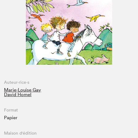
Espace médias
Auteur·rice·s
Marie-Louise Gay
David Homel
Format
Papier
Maison d'édition