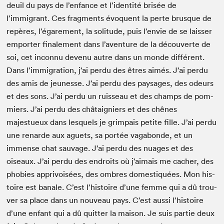
deuil du pays de l’enfance et l’identité brisée de
l’immigrant. Ces frag­ments évo­quent la perte brusque de
repères, l’égarement, la soli­tude, puis l’envie de se laiss­er
emporter finale­ment dans l’aventure de la décou­verte de
soi, cet incon­nu devenu autre dans un monde dif­férent.
Dans l’immigration, j’ai per­du des êtres aimés. J’ai per­du
des amis de jeunesse. J’ai per­du des paysages, des odeurs
et des sons. J’ai per­du un ruis­seau et des champs de pom­
miers. J’ai per­du des châ­taig­niers et des chênes
majestueux dans lesquels je grim­pais petite fille. J’ai per­du
une renarde aux aguets, sa portée vagabonde, et un
immense chat sauvage. J’ai per­du des nuages et des
oiseaux. J’ai per­du des endroits où j’aimais me cacher, des
pho­bies apprivoisées, des ombres domes­tiquées. Mon his­
toire est banale. C’est l’histoire d’une femme qui a dû trou­
ver sa place dans un nou­veau pays. C’est aus­si l’histoire
d’une enfant qui a dû quit­ter la mai­son. Je suis par­tie deux