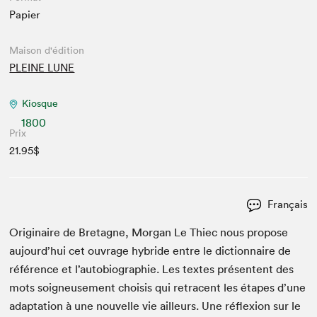
Papier
Maison d'édition
PLEINE LUNE
Kiosque
1800
Prix
21.95$
Français
Orig­i­naire de Bre­tagne, Mor­gan Le Thiec nous pro­pose
aujourd’hui cet ouvrage hybride entre le dic­tio­n­naire de
référence et l’autobiographie. Les textes présen­tent des
mots soigneuse­ment choi­sis qui retra­cent les étapes d’une
adap­ta­tion à une nou­velle vie ailleurs. Une réflex­ion sur le