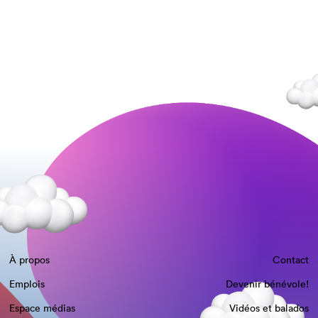
À propos
Contact
Emplois
Devenir bénévole!
Espace médias
Vidéos et balados