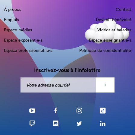
À propos
Contact
Emplois
Devenir bénévole!
Espace médias
Vidéos et balados
Espace exposant·e⋅s
Espace enseignant·e⋅s
Espace professionnel·le⋅s
Politique de confidentialité
Inscrivez-vous à l'infolettre