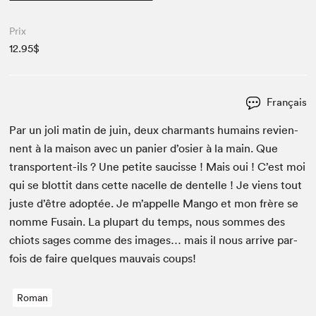
Prix
12.95$
Français
Par un joli matin de juin, deux char­mants humains revi­en­
nent à la mai­son avec un panier d’osier à la main. Que
trans­portent-ils ? Une petite saucisse ! Mais oui ! C’est moi
qui se blot­tit dans cette nacelle de den­telle ! Je viens tout
juste d’être adop­tée. Je m’ap­pelle Man­go et mon frère se
nomme Fusain. La plu­part du temps, nous sommes des
chiots sages comme des images… mais il nous arrive par­
fois de faire quelques mau­vais coups!
Roman