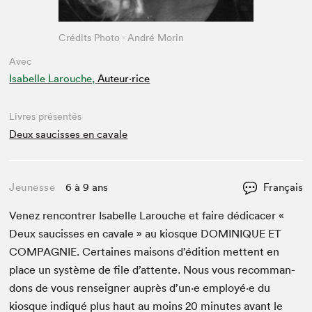
Crédits Photo - André Morin
Avec
Isabelle Larouche,
Auteur·rice
Livres présentés
Deux saucisses en cavale
Jeunesse
6 à 9 ans
Français
Venez ren­con­tr­er Isabelle Larouche et faire dédi­cac­er «
Deux sauciss­es en cav­ale » au kiosque
DOMINIQUE
ET
COM­PAG­NIE
. Cer­taines maisons d’édi­tion met­tent en
place un sys­tème de file d’at­tente. Nous vous recom­man­
dons de vous ren­seign­er auprès d’un·e employé·e du
kiosque indiqué plus haut au moins
20
min­utes avant le