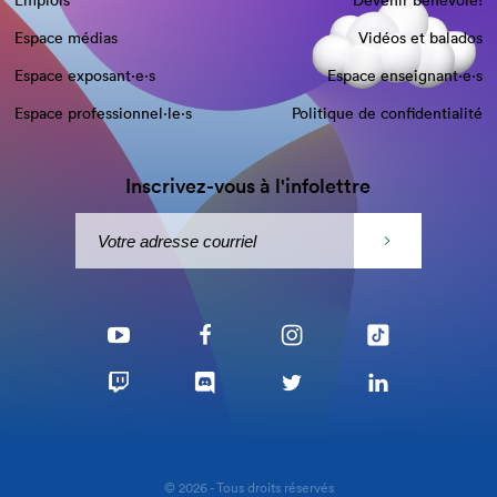
Emplois
Devenir bénévole!
Espace médias
Vidéos et balados
Espace exposant·e⋅s
Espace enseignant·e⋅s
Espace professionnel·le⋅s
Politique de confidentialité
Inscrivez-vous à l'infolettre
© 2026 - Tous droits réservés