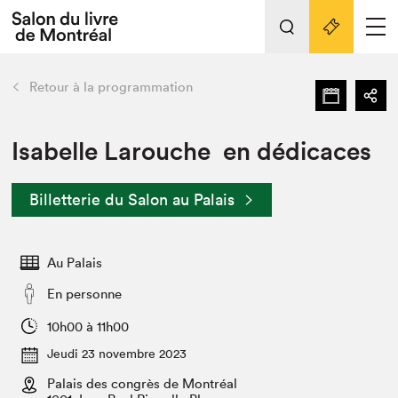
L'événement
Nos activités
retour
Retour à la programmation
Préparer sa visite au Salon
Liens pratiques
Isabelle Larouche en dédicaces
Préparer sa visite
Billetterie du Salon au Palais
Actualités
Salon au Palais
Au Palais
SLM PRO
Salon dans la ville et en ligne
En personne
Projets partenaires
10h00 à 11h00
Espace exposant⋅e⋅s
Jeudi 23 novembre 2023
Espace enseignant·e·s
Palais des congrès de Montréal