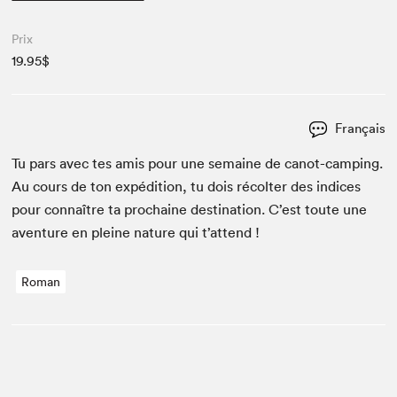
Prix
19.95$
Français
Tu pars avec tes amis pour une semaine de can­ot-camp­ing.
Au cours de ton expédi­tion, tu dois récolter des indices
pour con­naître ta prochaine des­ti­na­tion. C’est toute une
aven­ture en pleine nature qui t’attend !
Roman