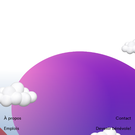
À propos
Contact
Emplois
Devenir bénévole!