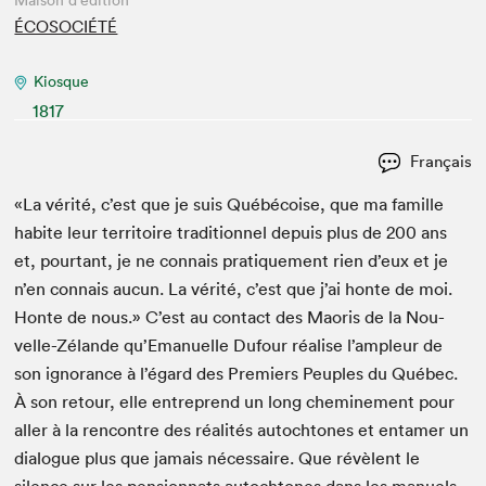
Maison d'édition
ÉCOSOCIÉTÉ
Kiosque
1817
Français
«La vérité, c’est que je suis Québé­coise, que ma famille
habite leur ter­ri­toire tra­di­tion­nel depuis plus de
200
ans
et, pour­tant, je ne con­nais pra­tique­ment rien d’eux et je
n’en con­nais aucun. La vérité, c’est que j’ai honte de moi.
Honte de nous.» C’est au con­tact des Maoris de la Nou­
velle-Zélande qu’Emanuelle Dufour réalise l’ampleur de
son igno­rance à l’égard des Pre­miers Peu­ples du Québec.
À son retour, elle entre­prend un long chem­ine­ment pour
aller à la ren­con­tre des réal­ités autochtones et entamer un
dia­logue plus que jamais néces­saire. Que révè­lent le