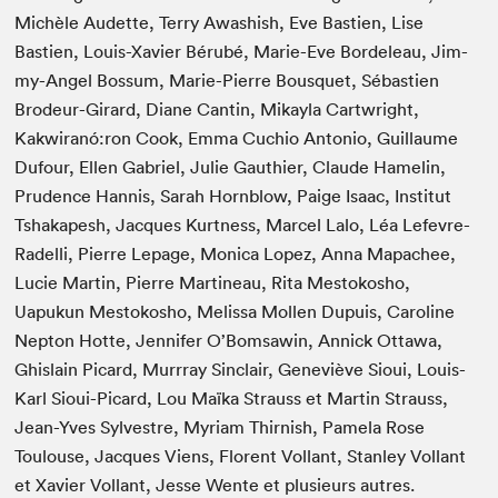
Michèle Audette, Ter­ry Awashish, Eve Bastien, Lise
Bastien, Louis-Xavier Bérubé, Marie-Eve Bor­de­leau, Jim­
my-Angel Bossum, Marie-Pierre Bous­quet, Sébastien
Brodeur-Girard, Diane Can­tin, Mikay­la Cartwright,
Kakwiranó:ron Cook, Emma Cuchio Anto­nio, Guil­laume
Dufour, Ellen Gabriel, Julie Gau­thi­er, Claude Hamelin,
Pru­dence Han­nis, Sarah Horn­blow, Paige Isaac, Insti­tut
Tshakapesh, Jacques Kurt­ness, Mar­cel Lalo, Léa Lefevre-
Radel­li, Pierre Lep­age, Mon­i­ca Lopez, Anna Mapachee,
Lucie Mar­tin, Pierre Mar­tineau, Rita Mestokosho,
Uapukun Mestokosho, Melis­sa Mollen Dupuis, Car­o­line
Nep­ton Hotte, Jen­nifer O’Bomsawin, Annick Ottawa,
Ghis­lain Picard, Mur­rray Sin­clair, Geneviève Sioui, Louis-
Karl Sioui-Picard, Lou Maï­ka Strauss et Mar­tin Strauss,
Jean-Yves Sylvestre, Myr­i­am Thir­nish, Pamela Rose
Toulouse, Jacques Viens, Flo­rent Vol­lant, Stan­ley Vol­lant
et Xavier Vol­lant, Jesse Wente et plusieurs autres.