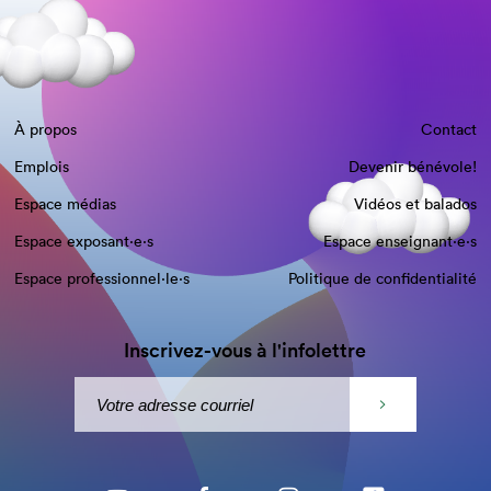
À propos
Contact
Emplois
Devenir bénévole!
Espace médias
Vidéos et balados
Espace exposant·e⋅s
Espace enseignant·e⋅s
Espace professionnel·le⋅s
Politique de confidentialité
Inscrivez-vous à l'infolettre