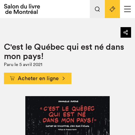
L'événement
Nos activités
retour
C'est le Québec qui est né dans
Préparer sa visite au Salon
Liens pratiques
mon pays!
Préparer sa visite
Paru le 5 avril 2021
Actualités
Acheter en ligne
Salon au Palais
SLM PRO
Salon dans la ville et en ligne
Projets partenaires
Espace exposant⋅e⋅s
Espace enseignant·e·s