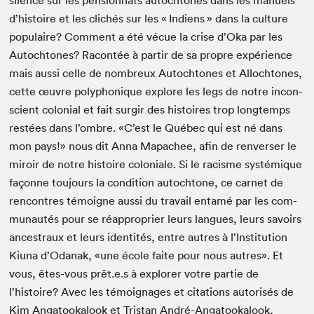
silence sur les pen­sion­nats autochtones dans les manuels
d’histoire et les clichés sur les « Indi­ens » dans la cul­ture
pop­u­laire? Com­ment a été vécue la crise d’Oka par les
Autochtones? Racon­tée à par­tir de sa pro­pre expéri­ence
mais aus­si celle de nom­breux Autochtones et Allochtones,
cette œuvre poly­phonique explore les legs de notre incon­
scient colo­nial et fait sur­gir des his­toires trop longtemps
restées dans l’ombre. «C’est le Québec qui est né dans
mon pays!» nous dit Anna Mapachee, afin de ren­vers­er le
miroir de notre his­toire colo­niale. Si le racisme sys­témique
façonne tou­jours la con­di­tion autochtone, ce car­net de
ren­con­tres témoigne aus­si du tra­vail entamé par les com­
mu­nautés pour se réap­pro­prier leurs langues, leurs savoirs
ances­traux et leurs iden­tités, entre autres à l’Institution
Kiu­na d’Odanak, «une école faite pour nous autres». Et
vous, êtes-vous prêt.e.s à explor­er votre par­tie de
l’histoire? Avec les témoignages et cita­tions autorisés de
Kim Anga­tookalook et Tris­tan André-Anga­tookalook,