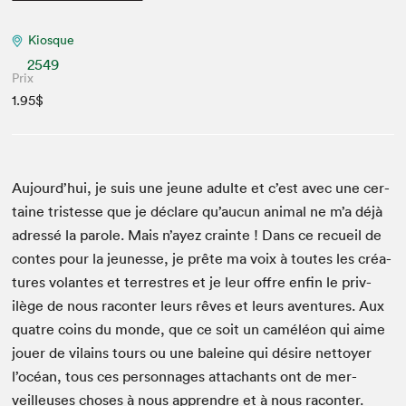
Kiosque
2549
Prix
1.95$
Aujour­d’hui, je suis une jeune adulte et c’est avec une cer­
taine tristesse que je déclare qu’au­cun ani­mal ne m’a déjà
adressé la parole. Mais n’ayez crainte ! Dans ce recueil de
con­tes pour la jeunesse, je prête ma voix à toutes les créa­
tures volantes et ter­restres et je leur offre enfin le priv­
ilège de nous racon­ter leurs rêves et leurs aven­tures. Aux
qua­tre coins du monde, que ce soit un caméléon qui aime
jouer de vilains tours ou une baleine qui désire net­toy­er
l’océan, tous ces per­son­nages attachants ont de mer­
veilleuses choses à nous appren­dre et à nous racon­ter.