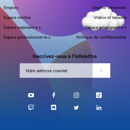
Emplois
Devenir bénévole!
Espace médias
Vidéos et balados
Espace exposant·e⋅s
Espace enseignant·e⋅s
Espace professionnel·le⋅s
Politique de confidentialité
Inscrivez-vous à l'infolettre