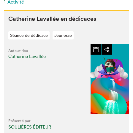
1
Activité
Cather­ine Laval­lée en dédicaces
Séance de dédicace
Jeunesse
Auteur·rice
Catherine Lavallée
Présenté par
SOULIÈRES ÉDITEUR