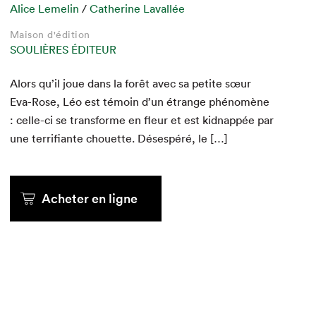
Catherine Lavallée
Catherine Lavallée
Catherine Lavallée
Alice Lemelin
Alice Lemelin
Alice Lemelin
/
Catherine Lavallée
Catherine Lavallée
Catherine Lavallée
Maison d'édition
Maison d'édition
Maison d'édition
Maison d'édition
Maison d'édition
Maison d'édition
SOULIÈRES ÉDITEUR
SOULIÈRES ÉDITEUR
SOULIÈRES ÉDITEUR
SOULIÈRES ÉDITEUR
SOULIÈRES ÉDITEUR
SOULIÈRES ÉDITEUR
Alors qu’il joue dans la forêt avec sa petite sœur
Eva-Rose, Léo est témoin d’un étrange phénomène
: celle-ci se trans­forme en fleur et est kid­nap­pée par
une ter­ri­fi­ante chou­ette. Dés­espéré, le […]
au kiosque
au kiosque
au kiosque
Acheter en ligne
Acheter en ligne
Acheter en ligne
Acheter en ligne
Acheter en ligne
Acheter en ligne