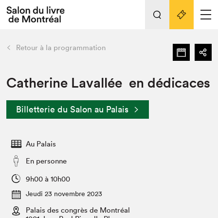
L'événement
Nos activités
retour
Retour à la programmation
Préparer sa visite au Salon
Liens pratiques
Catherine Lavallée en dédicaces
Préparer sa visite
Billetterie du Salon au Palais
Actualités
Salon au Palais
Au Palais
SLM PRO
Salon dans la ville et en ligne
En personne
Projets partenaires
9h00 à 10h00
Espace exposant⋅e⋅s
Jeudi 23 novembre 2023
Espace enseignant·e·s
Palais des congrès de Montréal