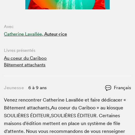
Avec
Catherine Lavallée,
Auteur·rice
Livres présentés
Au coeur du Cariboo
Bêtement attachants
Jeunesse
6 à 9 ans
Français
Venez ren­con­tr­er Cather­ine Laval­lée et faire dédi­cac­er «
Bête­ment attachants,Au coeur du Cari­boo » au kiosque
SOULIÈRES
ÉDITEUR
,
SOULIÈRES
ÉDI­TEUR
. Cer­taines
maisons d’édi­tion met­tent en place un sys­tème de file
d’at­tente. Nous vous recom­man­dons de vous ren­seign­er