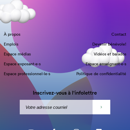
À propos
Contact
Emplois
Devenir bénévole!
Espace médias
Vidéos et balados
Espace exposant·e⋅s
Espace enseignant·e⋅s
Espace professionnel·le⋅s
Politique de confidentialité
Inscrivez-vous à l'infolettre